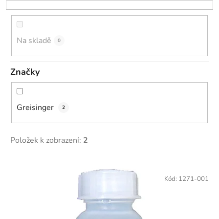
o
d
u
k
Na skladě
0
t
ů
Značky
Greisinger
2
Položek k zobrazení:
2
V
ý
Kód:
1271-001
p
i