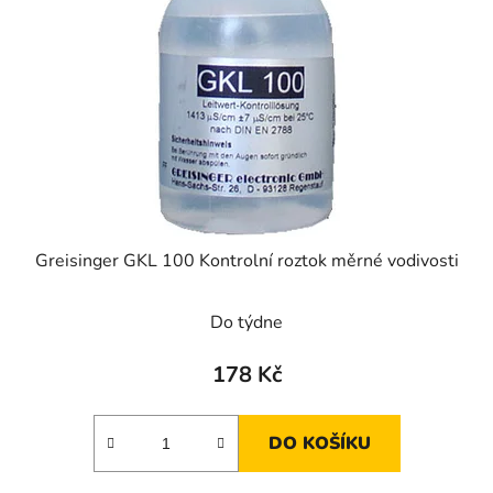
s
p
r
o
d
u
k
t
ů
Greisinger GKL 100 Kontrolní roztok měrné vodivosti
Do týdne
178 Kč
DO KOŠÍKU