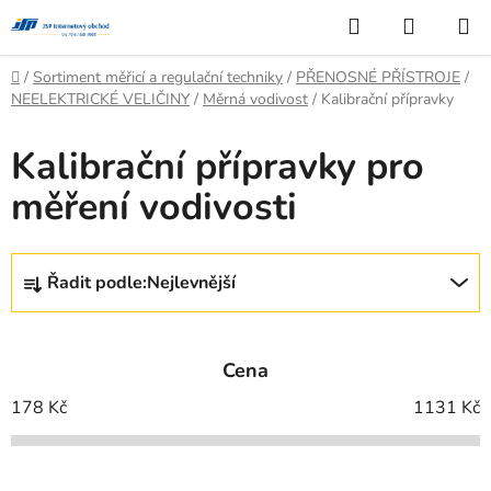
Přejít
Hledat
NÁKUP
na
KOŠÍK
obsah
Domů
/
Sortiment měřicí a regulační techniky
/
PŘENOSNÉ PŘÍSTROJE
/
NEELEKTRICKÉ VELIČINY
/
Měrná vodivost
/
Kalibrační přípravky
Kalibrační přípravky pro
měření vodivosti
Ř
Řadit podle:
Nejlevnější
a
z
e
Cena
n
í
178
Kč
1131
Kč
p
r