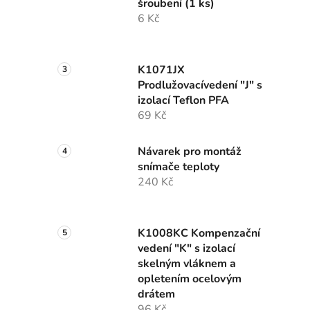
šroubení (1 ks)
6 Kč
K1071JX
Prodlužovacívedení "J" s
izolací Teflon PFA
69 Kč
Návarek pro montáž
snímače teploty
240 Kč
K1008KC Kompenzační
vedení "K" s izolací
skelným vláknem a
opletením ocelovým
drátem
96 Kč