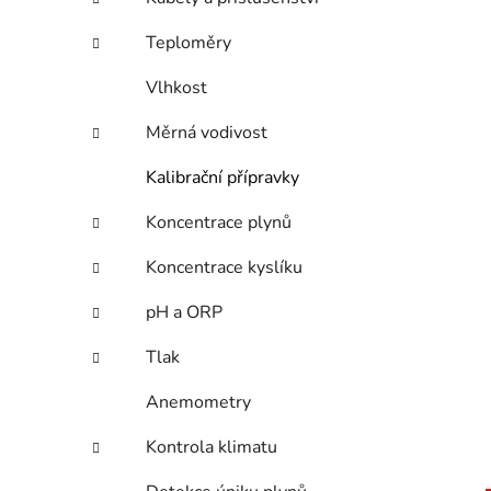
e
n
Teploměry
í
p
Vlhkost
a
n
Měrná vodivost
e
Kalibrační přípravky
l
Koncentrace plynů
Koncentrace kyslíku
pH a ORP
Tlak
Anemometry
Kontrola klimatu