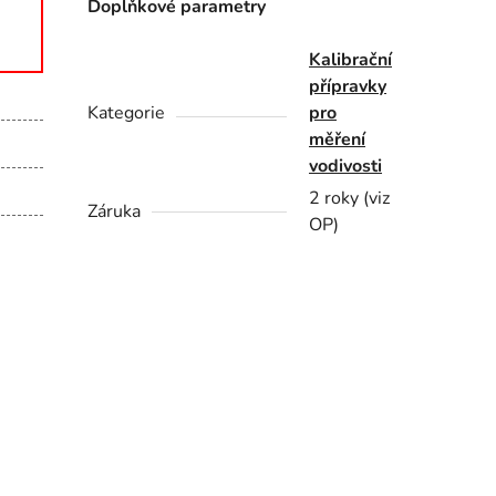
Doplňkové parametry
Kalibrační
přípravky
Kategorie
pro
měření
vodivosti
2 roky (viz
Záruka
OP)