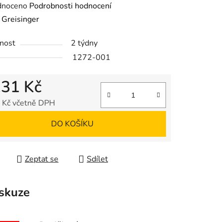
né
dnoceno
Podrobnosti hodnocení
ení
:
Greisinger
tu
nost
2 týdny
1272-001
131 Kč
ek.
 Kč včetně DPH
 cena:
DO KOŠÍKU
Zeptat se
Sdílet
skuze