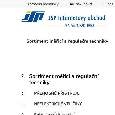
Přejít
Obchodní podmínky
Jak nakupovat
O nás
na
obsah
Sortiment měřicí a regulační techniky
P
K
Přeskočit
Sortiment měřicí a regulační
a
kategorie
o
techniky
t
s
e
t
PŘENOSNÉ PŘÍSTROJE
g
r
o
NEELEKTRICKÉ VELIČINY
a
r
i
n
Kabely a příslušenství