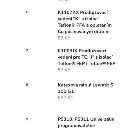
K1107KX Prodlužovací
vedení "K" s izolací
Teflon® PFA a opletením
Cu pocínovaným drátem
87 Kč
K1003JX Prodlužovací
vedení pro TC "J" s izolací
Teflon® FEP / Teflon® FEP
57 Kč
Katexová náplň Lewatit S
100 G1
690 Kč
P5310, P5311 Univerzální
programovatelné