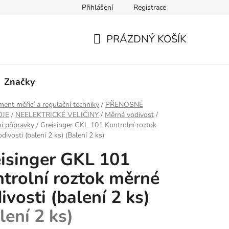
Přihlášení
Registrace
PRÁZDNÝ KOŠÍK
NÁKUPNÍ
KOŠÍK
Značky
ment měřicí a regulační techniky
/
PŘENOSNÉ
OJE
/
NEELEKTRICKÉ VELIČINY
/
Měrná vodivost
/
ní přípravky
/
Greisinger GKL 101 Kontrolní roztok
divosti (balení 2 ks)
(Balení 2 ks)
isinger GKL 101
trolní roztok měrné
ivosti (balení 2 ks)
lení 2 ks)