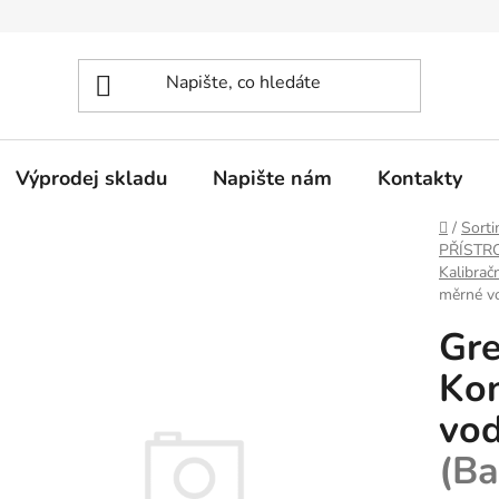
Výprodej skladu
Napište nám
Kontakty
Domů
/
Sorti
PŘÍSTR
Kalibrač
měrné vo
Gre
Kon
vod
(Ba