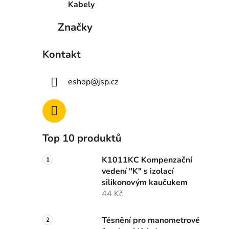
Kabely
Značky
Kontakt
eshop
@
jsp.cz
Top 10 produktů
K1011KC Kompenzační
vedení "K" s izolací
silikonovým kaučukem
44 Kč
Těsnění pro manometrové