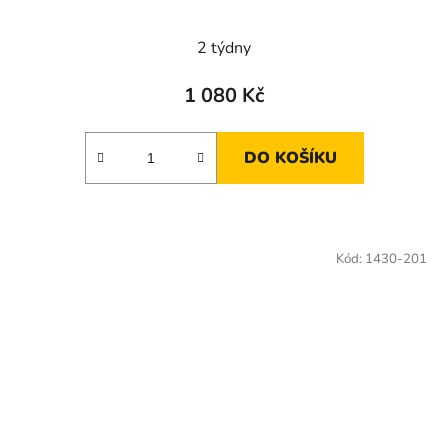
Průměrné
2 týdny
hodnocení
produktu
1 080 Kč
je
4,5
DO KOŠÍKU
z
5
hvězdiček.
Kód:
1430-201