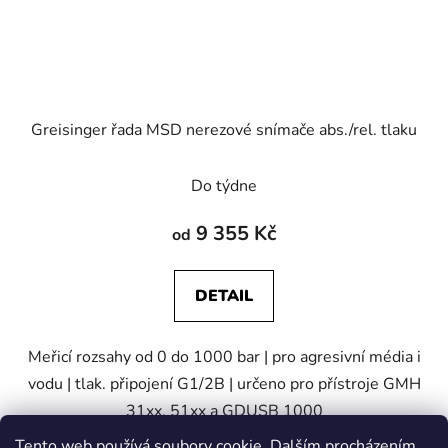
Greisinger řada MSD nerezové snímače abs./rel. tlaku
Do týdne
9 355 Kč
od
DETAIL
Meřicí rozsahy od 0 do 1000 bar | pro agresivní média i
vodu | tlak. připojení G1/2B | určeno pro přístroje GMH
31xx, 51xx a GDUSB 1000
Tento web používá soubory cookie. Dalším procházením