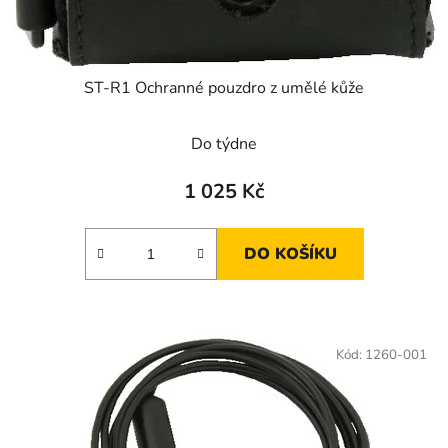
ST-R1 Ochranné pouzdro z umělé kůže
Do týdne
1 025 Kč
DO KOŠÍKU
Kód:
1260-001