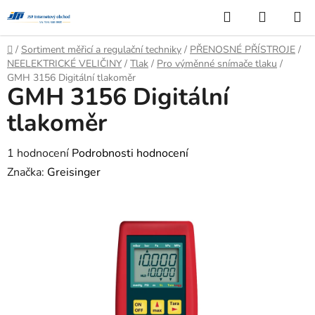
Přejít
Hledat
NÁKUP
na
KOŠÍK
obsah
Domů
/
Sortiment měřicí a regulační techniky
/
PŘENOSNÉ PŘÍSTROJE
/
NEELEKTRICKÉ VELIČINY
/
Tlak
/
Pro výměnné snímače tlaku
/
GMH 3156 Digitální tlakoměr
GMH 3156 Digitální
tlakoměr
Průměrné
1 hodnocení
Podrobnosti hodnocení
hodnocení
Značka:
Greisinger
produktu
je
4,0
z
5
hvězdiček.