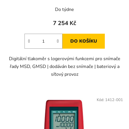
Do týdne
7 254 Kč
DO KOŠÍKU
Digitální tlakoměr s logerovými funkcemi pro snímače
řady MSD, GMSD | dodáván bez snímače | bateriový a
síťový provoz
Kód:
1412-001