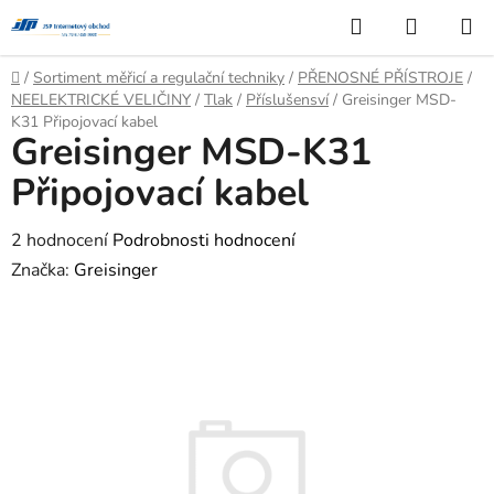
Přejít
Hledat
NÁKUP
na
KOŠÍK
obsah
Domů
/
Sortiment měřicí a regulační techniky
/
PŘENOSNÉ PŘÍSTROJE
/
NEELEKTRICKÉ VELIČINY
/
Tlak
/
Příslušensví
/
Greisinger MSD-
K31 Připojovací kabel
Greisinger MSD-K31
Připojovací kabel
Průměrné
2 hodnocení
Podrobnosti hodnocení
hodnocení
Značka:
Greisinger
produktu
je
4,5
z
5
hvězdiček.