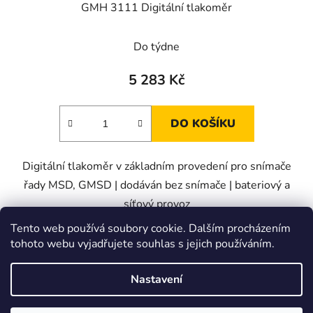
GMH 3111 Digitální tlakoměr
Do týdne
5 283 Kč
DO KOŠÍKU
Digitální tlakoměr v základním provedení pro snímače
řady MSD, GMSD | dodáván bez snímače | bateriový a
síťový provoz
Tento web používá soubory cookie. Dalším procházením
tohoto webu vyjadřujete souhlas s jejich používáním.
Z
á
Zboží.cz
Heureka.cz
JSP.cz
Nastavení
p
a