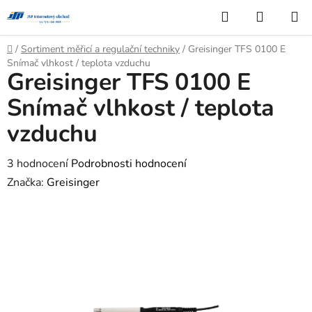
Přejít
Hledat
NÁKUP
na
KOŠÍK
obsah
Domů
/
Sortiment měřicí a regulační techniky
/
Greisinger TFS 0100 E
Snímač vlhkost / teplota vzduchu
Greisinger TFS 0100 E
Snímač vlhkost / teplota
vzduchu
Průměrné
3 hodnocení
Podrobnosti hodnocení
hodnocení
Značka:
Greisinger
produktu
je
2,0
z
5
hvězdiček.