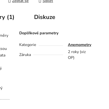
Zeptat se
Sdílet
ry (1)
Diskuze
Doplňkové parametry
oměry
Kategorie
Anemometry
 jsou
2 roky (viz
Záruka
data
OP)
i
vý