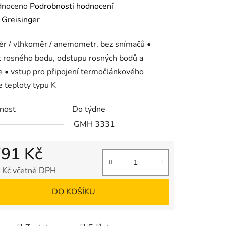
né
dnoceno
Podrobnosti hodnocení
ení
:
Greisinger
tu
r / vlhkoměr / anemometr, bez snímačů •
 rosného bodu, odstupu rosných bodů a
e • vstup pro připojení termočlánkového
 teploty typu K
ek.
nost
Do týdne
GMH 3331
791 Kč
 Kč včetně DPH
 cena:
DO KOŠÍKU