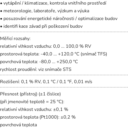
• vytápění / klimatizace, kontrola vnitřního prostředí
• meteorologie, laboratoře, výzkum a výuka
• posuzování energetické náročnosti / optimalizace budov
• identifi kace závad při poškození budov
Měřicí rozsahy:
relativní vlhkost vzduchu: 0,0 ... 100,0 % RV
prostorová teplota: -40,0 ... +120,0 °C (snímač TFS)
povrchová teplota: -80,0 ... +250,0 °C
rychlost proudění: viz snímače STS
Rozlišení: 0,1 % RV, 0,1 °C / 0,1 °F, 0,01 m/s
Přesnost (přístroj) (±1 číslice)
(při jmenovité teplotě = 25 °C):
relativní vlhkost vzduchu: ±0,1 %
prostorová teplota (Pt1000): ±0,2 %
povrchová teplota