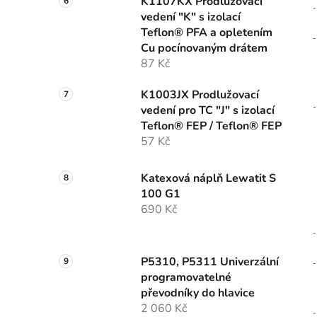
K1107KX Prodlužovací
vedení "K" s izolací
Teflon® PFA a opletením
Cu pocínovaným drátem
87 Kč
K1003JX Prodlužovací
vedení pro TC "J" s izolací
Teflon® FEP / Teflon® FEP
57 Kč
Katexová náplň Lewatit S
100 G1
690 Kč
P5310, P5311 Univerzální
programovatelné
převodníky do hlavice
2 060 Kč