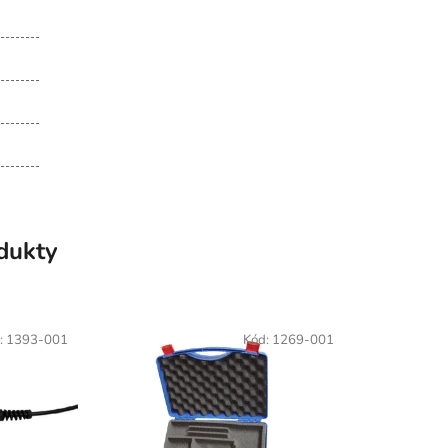
odukty
:
1393-001
Kód:
1269-001