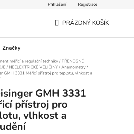
Přihlášení
Registrace
PRÁZDNÝ KOŠÍK
NÁKUPNÍ
KOŠÍK
Značky
ment měřicí a regulační techniky
/
PŘENOSNÉ
OJE
/
NEELEKTRICKÉ VELIČINY
/
Anemometry
/
er GMH 3331 Měřicí přístroj pro teplotu, vlhkost a
í
isinger GMH 3331
icí přístroj pro
lotu, vlhkost a
udění