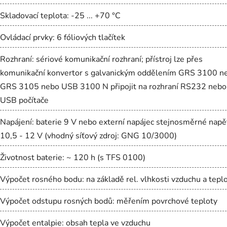
Skladovací teplota: -25 ... +70 °C
Ovládací prvky: 6 fóliových tlačítek
Rozhraní: sériové komunikační rozhraní; přístroj lze přes
komunikační konvertor s galvanickým oddělením GRS 3100 n
GRS 3105 nebo USB 3100 N připojit na rozhraní RS232 nebo
USB počítače
Napájení: baterie 9 V nebo externí napájec stejnosměrné napě
10,5 - 12 V (vhodný síťový zdroj: GNG 10/3000)
Životnost baterie: ~ 120 h (s TFS 0100)
Výpočet rosného bodu: na základě rel. vlhkosti vzduchu a tepl
Výpočet odstupu rosných bodů: měřením povrchové teploty
Výpočet entalpie: obsah tepla ve vzduchu