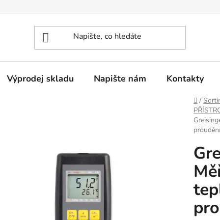
Výprodej skladu
Napište nám
Kontakty
Domů
/
Sorti
PŘÍSTR
Greising
prouděn
Gre
Měř
tep
pro