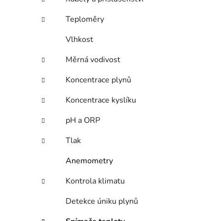
e
n
Teploměry
í
p
Vlhkost
a
n
Měrná vodivost
e
Koncentrace plynů
l
Koncentrace kyslíku
pH a ORP
Tlak
Anemometry
Kontrola klimatu
Detekce úniku plynů