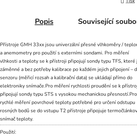
Tisk
Popis
Související soubo
Přístroje GMH 33xx jsou univerzální přesné vlhkoměry / tepl
a anemometry pro použití s externími sondami. Pro měření
vlhkosti a teploty se k přístroji připojují sondy typu TFS, které
záměnné a bez potřeby kalibrace po každém jejich připojení – 
senzoru (měřicí rozsah a kalibrační data) se ukládají přímo do
elektroniky snímače.Pro měření rychlosti proudění se k přístroj
připojují sondy typu STS s vysokou mechanickou přesností.Pro
rychlé měření povrchové teploty potřebné pro určení odstupu
rosných bodů se do vstupu T2 přístroje připojuje termočlánko
snímač teploty.
Použití: