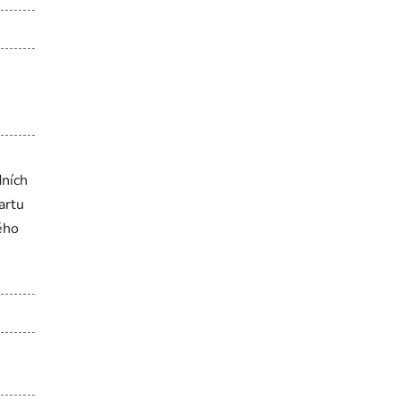
dních
artu
ého