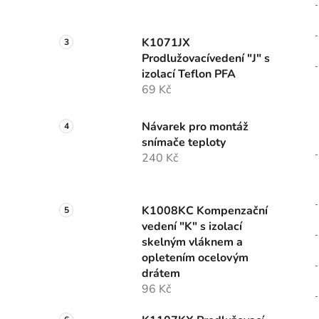
K1071JX
Prodlužovacívedení "J" s
izolací Teflon PFA
69 Kč
Návarek pro montáž
snímače teploty
240 Kč
K1008KC Kompenzační
vedení "K" s izolací
skelným vláknem a
opletením ocelovým
drátem
96 Kč