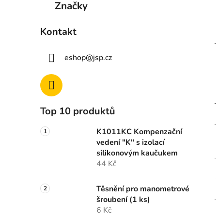
Značky
Kontakt
eshop
@
jsp.cz
Top 10 produktů
K1011KC Kompenzační
vedení "K" s izolací
silikonovým kaučukem
44 Kč
Těsnění pro manometrové
šroubení (1 ks)
6 Kč