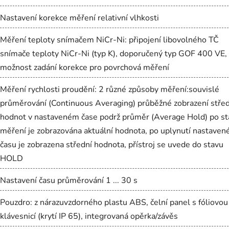
Nastavení korekce měření relativní vlhkosti
Měření teploty snímačem NiCr-Ni: připojení libovolného TČ
snímače teploty NiCr-Ni (typ K), doporučený typ GOF 400 VE,
možnost zadání korekce pro povrchová měření
Měření rychlosti proudění: 2 různé způsoby měření:souvislé
průměrování (Continuous Averaging) průběžné zobrazení stře
hodnot v nastaveném čase podrž průměr (Average Hold) po st
měření je zobrazována aktuální hodnota, po uplynutí nastaven
času je zobrazena střední hodnota, přístroj se uvede do stavu
HOLD
Nastavení času průměrování 1 ... 30 s
Pouzdro: z nárazuvzdorného plastu ABS, čelní panel s fóliovou
klávesnicí (krytí IP 65), integrovaná opěrka/závěs