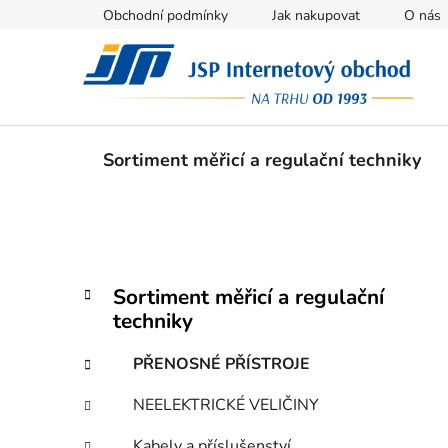
Přejít
Obchodní podmínky
Jak nakupovat
O nás
na
obsah
Sortiment měřicí a regulační techniky
P
K
Přeskočit
Sortiment měřicí a regulační
a
kategorie
o
techniky
t
s
e
t
PŘENOSNÉ PŘÍSTROJE
g
r
o
NEELEKTRICKÉ VELIČINY
a
r
i
n
Kabely a příslušenství