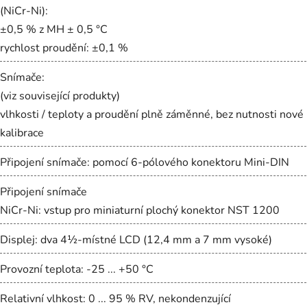
(NiCr-Ni):
±0,5 % z MH ± 0,5 °C
rychlost proudění: ±0,1 %
Snímače:
(viz související produkty)
vlhkosti / teploty a proudění plně záměnné, bez nutnosti nové
kalibrace
Připojení snímače: pomocí 6-pólového konektoru Mini-DIN
Připojení snímače
NiCr-Ni: vstup pro miniaturní plochý konektor NST 1200
Displej: dva 4½-místné LCD (12,4 mm a 7 mm vysoké)
Provozní teplota: -25 ... +50 °C
Relativní vlhkost: 0 ... 95 % RV, nekondenzující