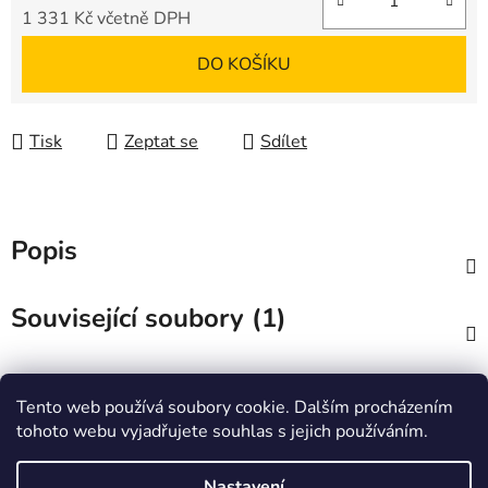
1 331 Kč včetně DPH
Měrná cena:
DO KOŠÍKU
Tisk
Zeptat se
Sdílet
Popis
Související soubory (1)
Diskuze
Tento web používá soubory cookie. Dalším procházením
tohoto webu vyjadřujete souhlas s jejich používáním.
Z
á
Zboží.cz
Heureka.cz
JSP.cz
Nastavení