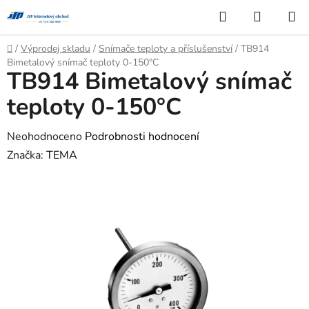
Přejít
Hledat
NÁKUP
na
KOŠÍK
obsah
Domů
/
Výprodej skladu
/
Snímače teploty a příslušenství
/
TB914
Bimetalový snímač teploty 0-150°C
TB914 Bimetalový snímač
teploty 0-150°C
Průměrné
Neohodnoceno
Podrobnosti hodnocení
hodnocení
Značka:
TEMA
produktu
je
0,0
z
5
hvězdiček.