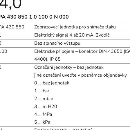
4,0
hodnocení
produktu
je
4,0
PA 430 850 1 0 100 0 N 000
z
5
PA 430 850
Zobrazovací jednotka pro snímače tlaku
hvězdiček.
1
Elektrický signál 4 až 20 mA, 2vodič
0
Bez spínacího výstupu
100
Elektrické připojení – konektor DIN 43650 (I
4400), IP 65
0
Označení jednotky – bez jednotek
jiné označení uveďte v poznámce objendávky
0 … bez jednotek
1 … bar
2 … mbar
3 … m H20
4 … MPa
5 … kPa