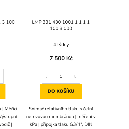
 3 100
LMP 331 430 1001 1 1 1 1
100 3 000
4 týdny
7 500 Kč
DO KOŠÍKU
 | Měřicí
Snímač relativního tlaku s čelní
Výstupní
nerezovou membránou | měření v
odič |
kPa | přípojka tlaku G3/4", DIN