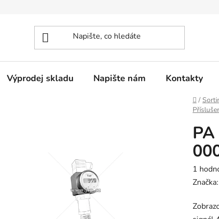
Výprodej skladu
Napište nám
Kontakty
Domů
/
Sorti
Přísluše
PA 
00
Průměr
1 hodn
hodnoc
Značka
produk
Zobrazo
je