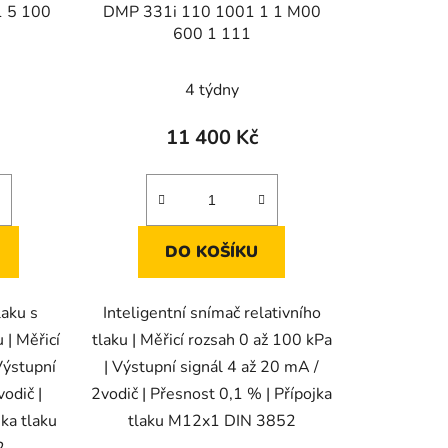
 5 100
DMP 331i 110 1001 1 1 M00
600 1 111
4 týdny
11 400 Kč
DO KOŠÍKU
laku s
Inteligentní snímač relativního
| Měřicí
tlaku | Měřicí rozsah 0 až 100 kPa
Výstupní
| Výstupní signál 4 až 20 mA /
odič |
2vodič | Přesnost 0,1 % | Přípojka
ka tlaku
tlaku M12x1 DIN 3852
2