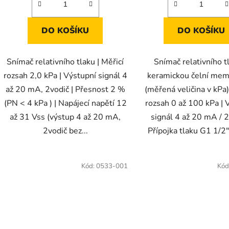
z
5
DO KOŠÍKU
DO KOŠÍKU
hvězdiček.
Snímač relativního tlaku | Měřicí
Snímač relativního t
rozsah 2,0 kPa | Výstupní signál 4
keramickou čelní me
až 20 mA, 2vodič | Přesnost 2 %
(měřená veličina v kPa)
(PN < 4 kPa ) | Napájecí napětí 12
rozsah 0 až 100 kPa | 
až 31 Vss (výstup 4 až 20 mA,
signál 4 až 20 mA / 2
2vodič bez...
Přípojka tlaku G1 1/2" 
Kód:
0533-001
Kód