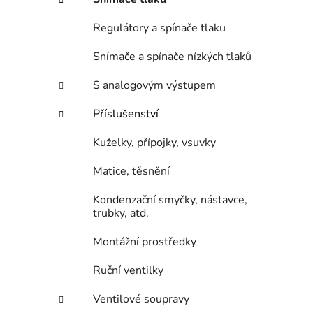
í
p
Regulátory a spínače tlaku
a
n
Snímače a spínače nízkých tlaků
e
S analogovým výstupem
l
Příslušenství
Kuželky, přípojky, vsuvky
Matice, těsnění
Kondenzační smyčky, nástavce,
trubky, atd.
Montážní prostředky
Ruční ventilky
Ventilové soupravy