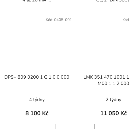
Kód:
0405-001
Kód
DPS+ 809 0200 1 G 1 0 0 000
LMK 351 470 1001 1
M00 1 1 2 00
Průměrné
4 týdny
2 týdny
hodnocení
produktu
8 100 Kč
11 050 Kč
je
4,7