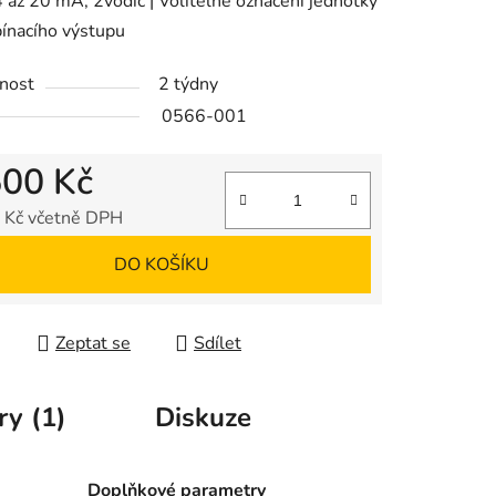
4 až 20 mA, 2vodič | Volitelné označení jednotky
pínacího výstupu
nost
2 týdny
ek.
0566-001
500 Kč
 Kč včetně DPH
 cena:
DO KOŠÍKU
Zeptat se
Sdílet
ry (1)
Diskuze
Doplňkové parametry