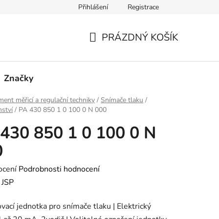
Přihlášení
Registrace
PRÁZDNÝ KOŠÍK
NÁKUPNÍ
KOŠÍK
Značky
ment měřicí a regulační techniky
/
Snímače tlaku
/
nství
/
PA 430 850 1 0 100 0 N 000
430 850 1 0 100 0 N
0
né
ocení
Podrobnosti hodnocení
ení
:
JSP
tu
vací jednotka pro snímače tlaku | Elektrický