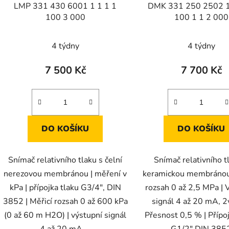
LMP 331 430 6001 1 1 1 1
DMK 331 250 2502 1
100 3 000
100 1 1 2 000
4 týdny
4 týdny
7 500 Kč
7 700 Kč
DO KOŠÍKU
DO KOŠÍKU
Snímač relativního tlaku s čelní
Snímač relativního t
nerezovou membránou | měření v
keramickou membránou 
kPa | přípojka tlaku G3/4", DIN
rozsah 0 až 2,5 MPa | 
3852 | Měřicí rozsah 0 až 600 kPa
signál 4 až 20 mA, 2v
(0 až 60 m H2O) | výstupní signál
Přesnost 0,5 % | Přípoj
4 až 20 mA,...
G1/2" DIN 385