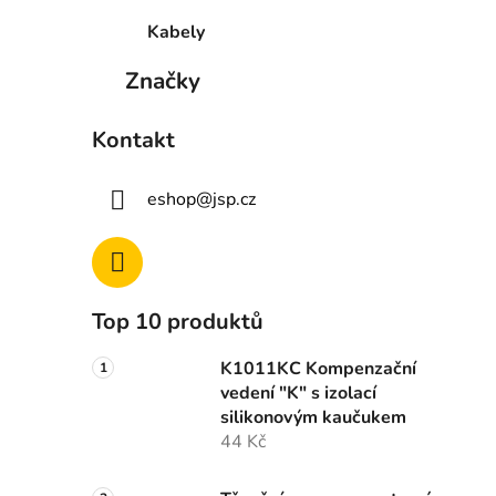
Kabely
Značky
Kontakt
eshop
@
jsp.cz
Top 10 produktů
K1011KC Kompenzační
vedení "K" s izolací
silikonovým kaučukem
44 Kč