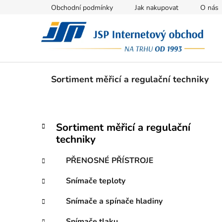
Přejít
Obchodní podmínky
Jak nakupovat
O nás
na
obsah
Sortiment měřicí a regulační techniky
P
K
Přeskočit
Sortiment měřicí a regulační
a
kategorie
o
techniky
t
s
e
t
PŘENOSNÉ PŘÍSTROJE
g
r
o
Snímače teploty
a
r
i
n
Snímače a spínače hladiny
e
n
Snímače tlaku