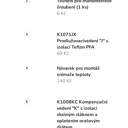
Těsnění pro manometrové
šroubení (1 ks)
6 Kč
K1071JX
Prodlužovacívedení "J" s
izolací Teflon PFA
69 Kč
Návarek pro montáž
snímače teploty
240 Kč
K1008KC Kompenzační
vedení "K" s izolací
skelným vláknem a
opletením ocelovým
drátem