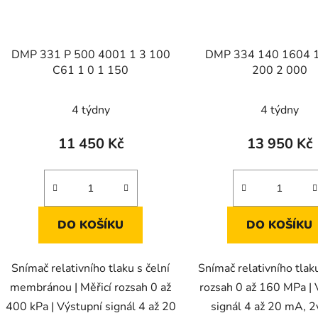
DMP 331 P 500 4001 1 3 100
DMP 334 140 1604 1
C61 1 0 1 150
200 2 000
4 týdny
4 týdny
11 450 Kč
13 950 Kč
DO KOŠÍKU
DO KOŠÍKU
Snímač relativního tlaku s čelní
Snímač relativního tlaku
membránou | Měřicí rozsah 0 až
rozsah 0 až 160 MPa | 
400 kPa | Výstupní signál 4 až 20
signál 4 až 20 mA, 2v