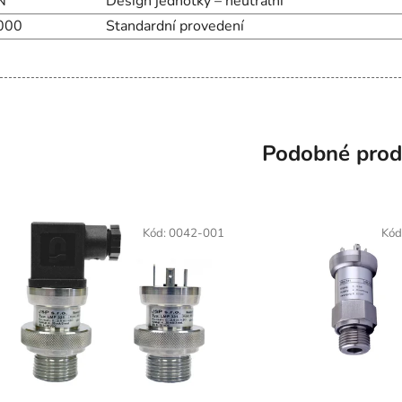
N
Design jednotky – neutrální
000
Standardní provedení
Podobné prod
Kód:
0042-001
Kód