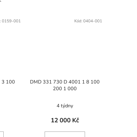
:
0159-001
Kód:
0404-001
 3 100
DMD 331 730 D 4001 1 8 100
0
200 1 000
4 týdny
12 000 Kč