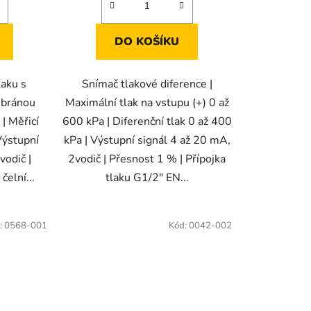
DO KOŠÍKU
laku s
Snímač tlakové diference |
mbránou
Maximální tlak na vstupu (+) 0 až
 | Měřicí
600 kPa | Diferenční tlak 0 až 400
Výstupní
kPa | Výstupní signál 4 až 20 mA,
vodič |
2vodič | Přesnost 1 % | Přípojka
čelní...
tlaku G1/2" EN...
:
0568-001
Kód:
0042-002