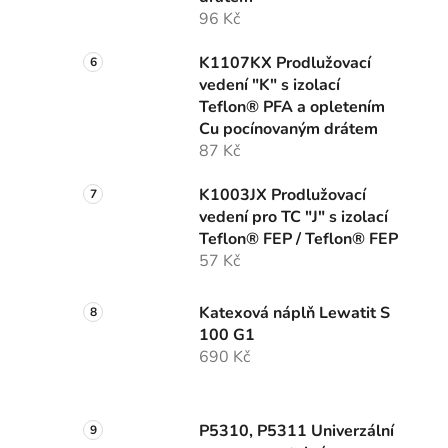
96 Kč
K1107KX Prodlužovací
vedení "K" s izolací
Teflon® PFA a opletením
Cu pocínovaným drátem
87 Kč
K1003JX Prodlužovací
vedení pro TC "J" s izolací
Teflon® FEP / Teflon® FEP
57 Kč
Katexová náplň Lewatit S
100 G1
690 Kč
P5310, P5311 Univerzální