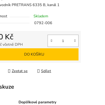
evodník PRETRANS 6335 B, kanál 1
nost
Skladem
0792-006
ek.
0 Kč
č včetně DPH
 cena:
DO KOŠÍKU
Zeptat se
Sdílet
skuze
Doplňkové parametry