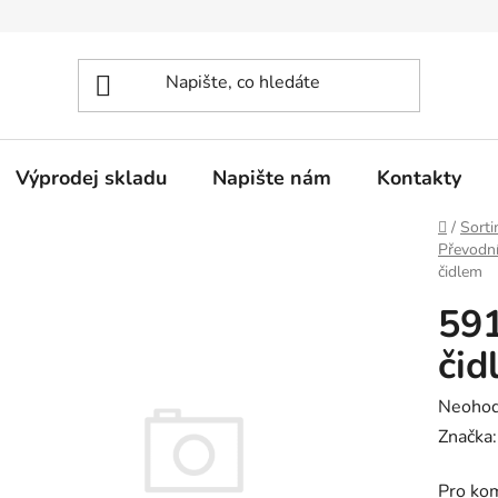
Výprodej skladu
Napište nám
Kontakty
Domů
/
Sorti
Převodní
čidlem
591
čid
Průměr
Neoho
hodnoc
Značka
produk
Pro ko
je