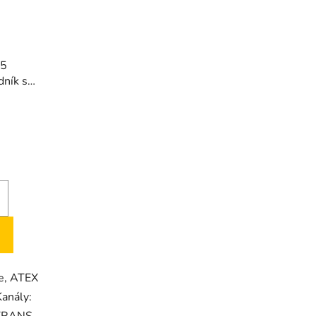
35
dník s
RT
ze, ATEX
DKanály:
ETRANS