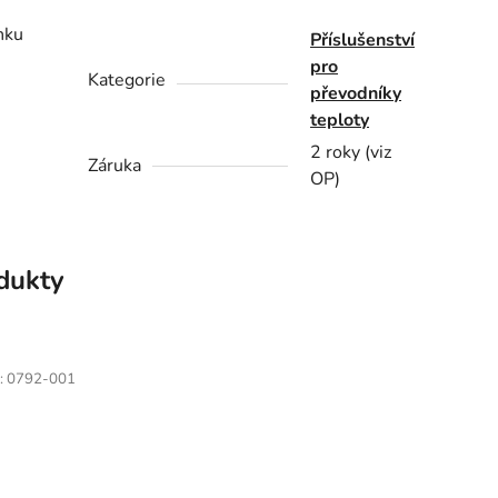
nku
Příslušenství
pro
Kategorie
převodníky
teploty
2 roky (viz
Záruka
OP)
odukty
:
0792-001