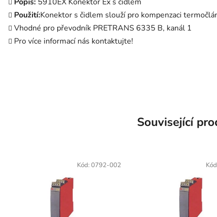
Popis:
5910EX Konektor Ex s čidlem
Použití:
Konektor s čidlem slouží pro kompenzaci termočlá
Vhodné pro převodník PRETRANS 6335 B, kanál 1
Pro více informací nás kontaktujte!
Související pr
Kód:
0792-002
Kód