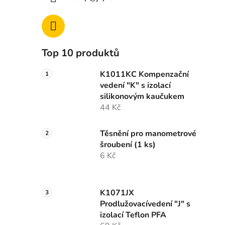
Top 10 produktů
K1011KC Kompenzační
vedení "K" s izolací
silikonovým kaučukem
44 Kč
Těsnění pro manometrové
šroubení (1 ks)
6 Kč
K1071JX
Prodlužovacívedení "J" s
izolací Teflon PFA