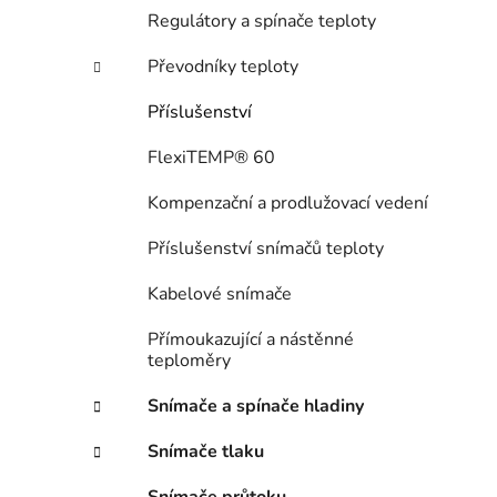
n
Regulátory a spínače teploty
í
p
Převodníky teploty
a
n
Příslušenství
e
FlexiTEMP® 60
l
Kompenzační a prodlužovací vedení
Příslušenství snímačů teploty
Kabelové snímače
Přímoukazující a nástěnné
teploměry
Snímače a spínače hladiny
Snímače tlaku