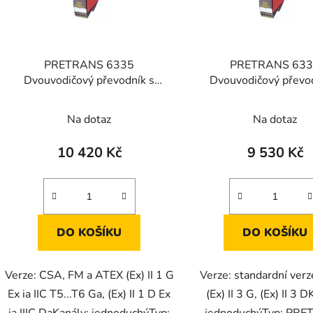
PRETRANS 6335
PRETRANS 63
Dvouvodičový převodník s
Dvouvodičový převo
protokolem HART
protokolem HA
Na dotaz
Na dotaz
10 420 Kč
9 530 Kč
DO KOŠÍKU
DO KOŠÍKU
Verze: CSA, FM a ATEX (Ex) II 1 G
Verze: standardní ver
Ex ia IIC T5...T6 Ga, (Ex) II 1 D Ex
(Ex) II 3 G, (Ex) II 3 
ia IIIC DaKanály: jednoduchýTyp:
jednoduchýTyp: PR