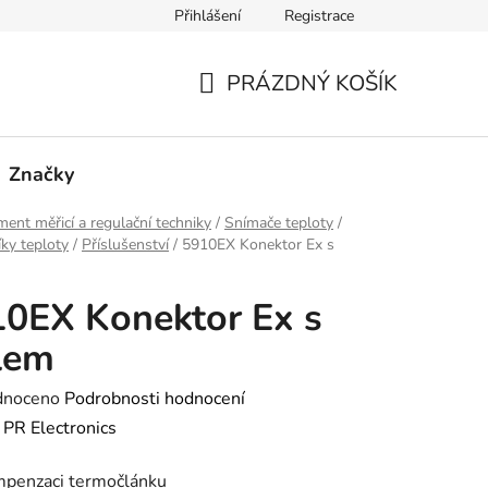
Přihlášení
Registrace
PRÁZDNÝ KOŠÍK
NÁKUPNÍ
KOŠÍK
Značky
ment měřicí a regulační techniky
/
Snímače teploty
/
ky teploty
/
Příslušenství
/
5910EX Konektor Ex s
0EX Konektor Ex s
lem
né
dnoceno
Podrobnosti hodnocení
ení
:
PR Electronics
tu
mpenzaci termočlánku