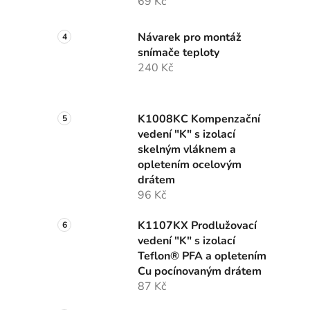
69 Kč
Návarek pro montáž
snímače teploty
240 Kč
K1008KC Kompenzační
vedení "K" s izolací
skelným vláknem a
opletením ocelovým
drátem
96 Kč
K1107KX Prodlužovací
vedení "K" s izolací
Teflon® PFA a opletením
Cu pocínovaným drátem
87 Kč