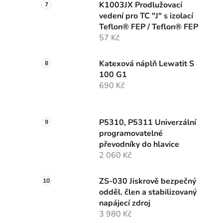
K1003JX Prodlužovací
vedení pro TC "J" s izolací
Teflon® FEP / Teflon® FEP
57 Kč
Katexová náplň Lewatit S
100 G1
690 Kč
P5310, P5311 Univerzální
programovatelné
převodníky do hlavice
2 060 Kč
ZS-030 Jiskrově bezpečný
odděl. člen a stabilizovaný
napájecí zdroj
3 980 Kč