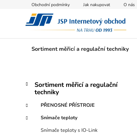
Přejít
Obchodní podmínky
Jak nakupovat
O nás
na
obsah
Sortiment měřicí a regulační techniky
P
K
Přeskočit
Sortiment měřicí a regulační
a
kategorie
o
techniky
t
s
e
t
PŘENOSNÉ PŘÍSTROJE
g
r
o
Snímače teploty
a
r
i
n
Snímače teploty s IO-Link
e