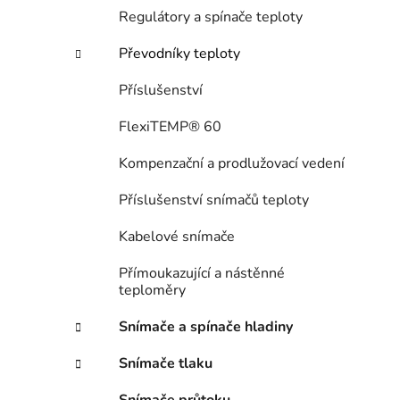
n
Regulátory a spínače teploty
í
p
Převodníky teploty
a
n
Příslušenství
e
FlexiTEMP® 60
l
Kompenzační a prodlužovací vedení
Příslušenství snímačů teploty
Kabelové snímače
Přímoukazující a nástěnné
teploměry
Snímače a spínače hladiny
Snímače tlaku