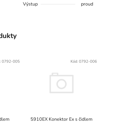
Výstup
proud
odukty
:
0792-005
Kód:
0792-006
idlem
5910EX Konektor Ex s čidlem