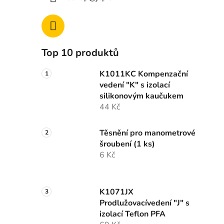
Top 10 produktů
K1011KC Kompenzační
vedení "K" s izolací
silikonovým kaučukem
44 Kč
Těsnění pro manometrové
šroubení (1 ks)
6 Kč
K1071JX
Prodlužovacívedení "J" s
izolací Teflon PFA