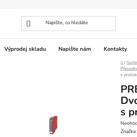
Výprodej skladu
Napište nám
Kontakty
Domů
/
Sorti
Převodní
s proto
PR
Dvo
s 
Průměr
Neoho
hodnoc
Značka