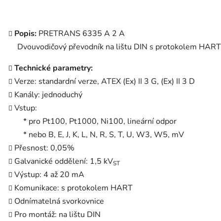
Popis:
PRETRANS 6335 A 2 A
Dvouvodičový převodník na lištu DIN s protokolem HART
Technické parametry:
Verze: standardní verze, ATEX (Ex) II 3 G, (Ex) II 3 D
Kanály: jednoduchý
Vstup:
* pro Pt100, Pt1000, Ni100, lineární odpor
* nebo B, E, J, K, L, N, R, S, T, U, W3, W5, mV
Přesnost: 0,05%
Galvanické oddělení: 1,5 kV
ST
Výstup: 4 až 20 mA
Komunikace: s protokolem HART
Odnímatelná svorkovnice
Pro montáž: na lištu DIN