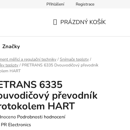
Přihlášení
Registrace
PRÁZDNÝ KOŠÍK
NÁKUPNÍ
KOŠÍK
Značky
ment měřicí a regulační techniky
/
Snímače teploty
/
ky teploty
/
PRETRANS 6335 Dvouvodičový převodník
kolem HART
ETRANS 6335
uvodičový převodník
protokolem HART
né
dnoceno
Podrobnosti hodnocení
ení
:
PR Electronics