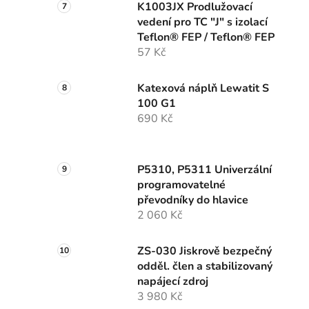
K1003JX Prodlužovací
vedení pro TC "J" s izolací
Teflon® FEP / Teflon® FEP
57 Kč
Katexová náplň Lewatit S
100 G1
690 Kč
P5310, P5311 Univerzální
programovatelné
převodníky do hlavice
2 060 Kč
ZS-030 Jiskrově bezpečný
odděl. člen a stabilizovaný
napájecí zdroj
3 980 Kč