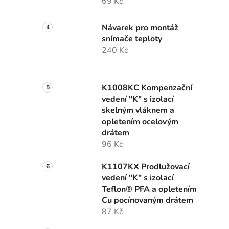
69 Kč
Návarek pro montáž
snímače teploty
240 Kč
K1008KC Kompenzační
vedení "K" s izolací
skelným vláknem a
opletením ocelovým
drátem
96 Kč
K1107KX Prodlužovací
vedení "K" s izolací
Teflon® PFA a opletením
Cu pocínovaným drátem
87 Kč