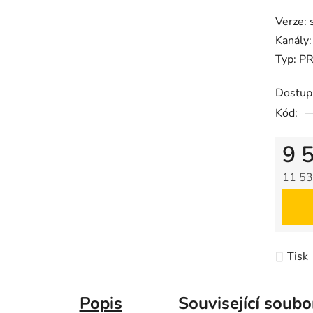
produk
Verze: 
je
Kanály:
0,0
Typ: P
z
5
Dostup
hvězdič
Kód:
9 
11 53
Měrná
Tisk
Popis
Související soubo