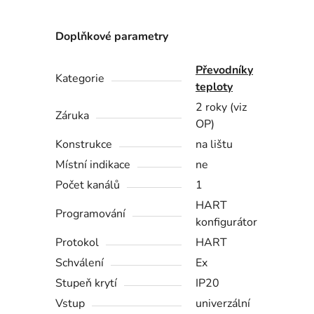
Doplňkové parametry
Převodníky
Kategorie
teploty
2 roky (viz
Záruka
OP)
Konstrukce
na lištu
Místní indikace
ne
Počet kanálů
1
HART
Programování
konfigurátor
Protokol
HART
Schválení
Ex
Stupeň krytí
IP20
Vstup
univerzální