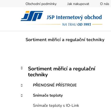
Přejít
Obchodní podmínky
Jak nakupovat
O nás
na
obsah
Sortiment měřicí a regulační techniky
P
K
Přeskočit
Sortiment měřicí a regulační
a
kategorie
o
techniky
t
s
e
t
PŘENOSNÉ PŘÍSTROJE
g
r
o
Snímače teploty
a
r
i
n
Snímače teploty s IO-Link
e