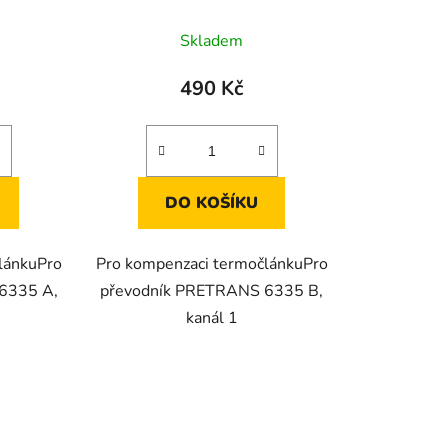
Skladem
490 Kč
DO KOŠÍKU
lánkuPro
Pro kompenzaci termočlánkuPro
6335 A,
převodník PRETRANS 6335 B,
kanál 1