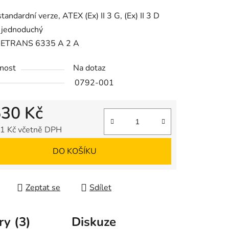
tu
standardní verze, ATEX (Ex) II 3 G, (Ex) II 3 D
 jednoduchý
RETRANS 6335 A 2 A
nost
Na dotaz
ek.
0792-001
530 Kč
1 Kč včetně DPH
 cena:
DO KOŠÍKU
Zeptat se
Sdílet
ry (3)
Diskuze