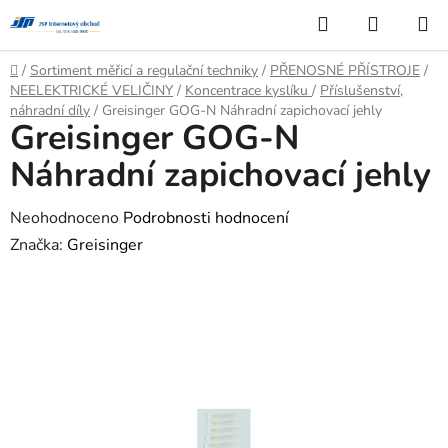
Přejít
Hledat
NÁKUP
na
KOŠÍK
obsah
Domů
/
Sortiment měřicí a regulační techniky
/
PŘENOSNÉ PŘÍSTROJE
/
NEELEKTRICKÉ VELIČINY
/
Koncentrace kyslíku
/
Příslušenství,
náhradní díly
/
Greisinger GOG-N Náhradní zapichovací jehly
Greisinger GOG-N
Náhradní zapichovací jehly
Průměrné
Neohodnoceno
Podrobnosti hodnocení
hodnocení
Značka:
Greisinger
produktu
je
0,0
z
5
hvězdiček.