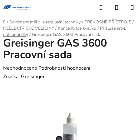
Přejít
Hledat
NÁKUP
na
KOŠÍK
obsah
Domů
/
Sortiment měřicí a regulační techniky
/
PŘENOSNÉ PŘÍSTROJE
/
NEELEKTRICKÉ VELIČINY
/
Koncentrace kyslíku
/
Příslušenství,
náhradní díly
/
Greisinger GAS 3600 Pracovní sada
Greisinger GAS 3600
Pracovní sada
Průměrné
Neohodnoceno
Podrobnosti hodnocení
hodnocení
Značka:
Greisinger
produktu
je
0,0
z
5
hvězdiček.