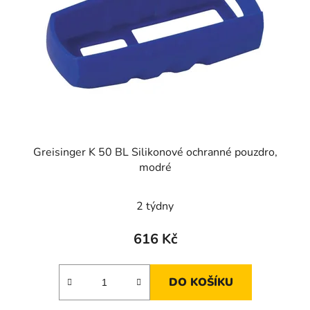
p
r
o
d
u
k
t
ů
Greisinger K 50 BL Silikonové ochranné pouzdro,
modré
2 týdny
616 Kč
DO KOŠÍKU