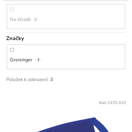
d
u
k
Na skladě
0
t
ů
Značky
Greisinger
3
Položek k zobrazení:
3
V
ý
Kód:
2370-010
p
i
s