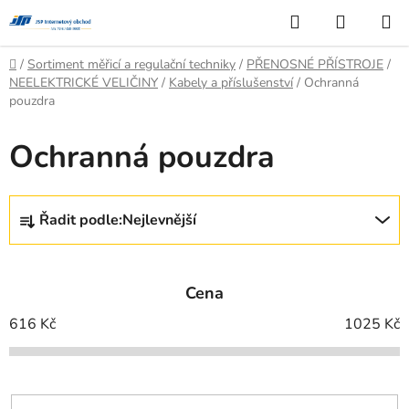
Přejít
Hledat
NÁKUP
na
KOŠÍK
obsah
Domů
/
Sortiment měřicí a regulační techniky
/
PŘENOSNÉ PŘÍSTROJE
/
NEELEKTRICKÉ VELIČINY
/
Kabely a příslušenství
/
Ochranná
pouzdra
Ochranná pouzdra
Ř
Řadit podle:
Nejlevnější
a
z
e
Cena
n
í
616
Kč
1025
Kč
p
r
o