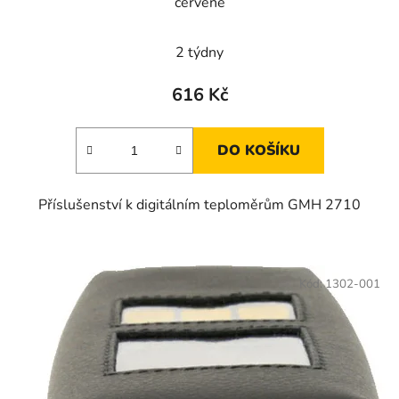
červené
2 týdny
616 Kč
DO KOŠÍKU
Příslušenství k digitálním teploměrům GMH 2710
Kód:
1302-001