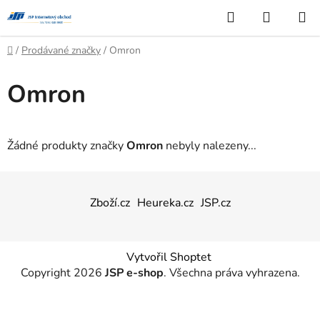
Přejít
Hledat
NÁKUP
na
KOŠÍK
obsah
Domů
/
Prodávané značky
/
Omron
Omron
Žádné produkty značky
Omron
nebyly nalezeny...
Z
á
Zboží.cz
Heureka.cz
JSP.cz
p
a
t
Vytvořil Shoptet
í
Copyright 2026
JSP e-shop
. Všechna práva vyhrazena.