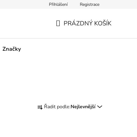
Přihlášení
Registrace
PRÁZDNÝ KOŠÍK
NÁKUPNÍ
KOŠÍK
Značky
Ř
Řadit podle:
Nejlevnější
a
z
e
n