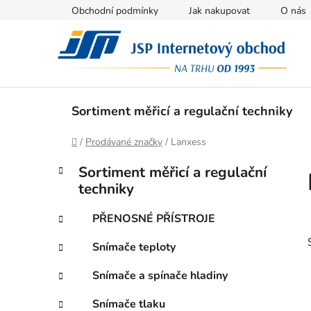
Přejít
Obchodní podmínky
Jak nakupovat
O nás
na
obsah
Sortiment měřicí a regulační techniky
Domů
/
Prodávané značky
/
Lanxess
P
K
Přeskočit
Sortiment měřicí a regulační
a
kategorie
o
techniky
t
s
e
t
PŘENOSNÉ PŘÍSTROJE
g
r
o
Snímače teploty
a
r
i
n
Snímače a spínače hladiny
e
n
Snímače tlaku
í