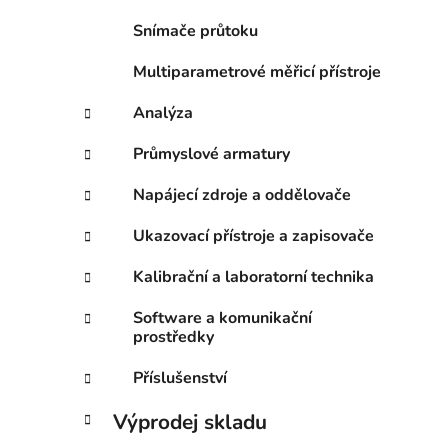
p
Snímače průtoku
i
a
n
Multiparametrové měřicí přístroje
e
Analýza
l
Průmyslové armatury
Napájecí zdroje a oddělovače
Ukazovací přístroje a zapisovače
Kalibrační a laboratorní technika
Software a komunikační
prostředky
Příslušenství
Výprodej skladu