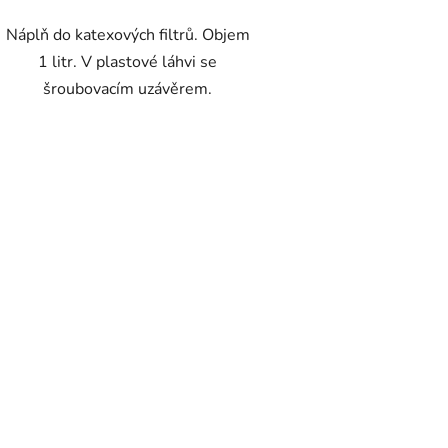
Náplň do katexových filtrů. Objem
1 litr. V plastové láhvi se
šroubovacím uzávěrem.
O
v
l
á
d
a
c
í
p
r
v
k
y
v