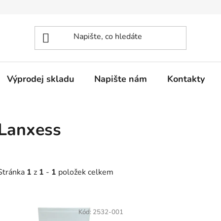
Výprodej skladu
Napište nám
Kontakty
Lanxess
Stránka
1
z
1
-
1
položek celkem
V
ý
Kód:
2532-001