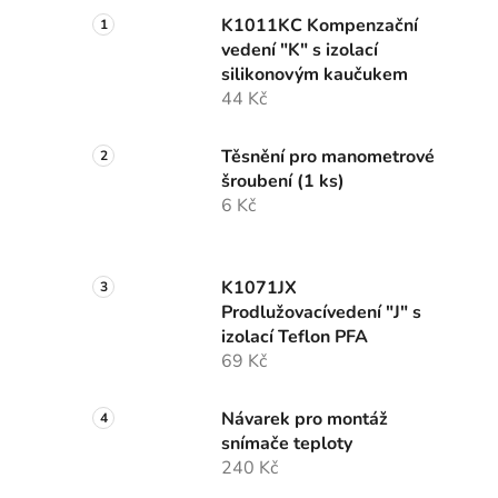
K1011KC Kompenzační
vedení "K" s izolací
silikonovým kaučukem
44 Kč
Těsnění pro manometrové
šroubení (1 ks)
6 Kč
K1071JX
Prodlužovacívedení "J" s
izolací Teflon PFA
69 Kč
Návarek pro montáž
snímače teploty
240 Kč