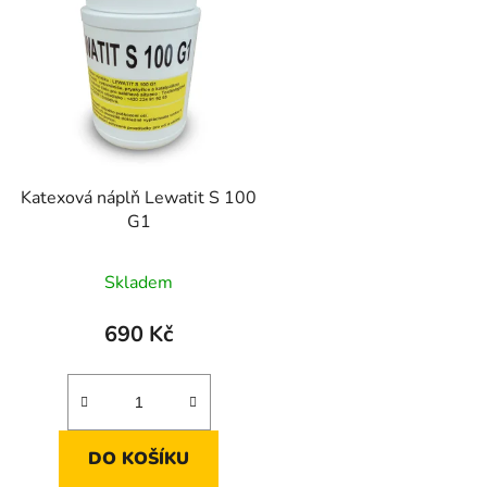
p
s
p
r
o
d
Katexová náplň Lewatit S 100
u
G1
k
t
Skladem
ů
690 Kč
DO KOŠÍKU