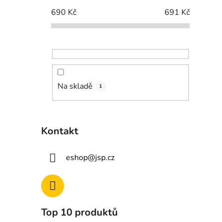
690
Kč
691
Kč
Na skladě
1
Kontakt
eshop
@
jsp.cz
Top 10 produktů