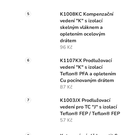
K1008KC Kompenzační
vedení "K" s izolací
skelným vláknem a
opletením ocelovým
drátem
96 Kč
K1107KX Prodlužovací
vedení "K" s izolací
Teflon® PFA a opletením
Cu pocínovaným drátem
87 Kč
K1003JX Prodlužovací
vedení pro TC "J" s izolací
Teflon® FEP / Teflon® FEP
57 Kč