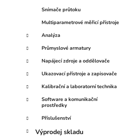
p
Snímače průtoku
a
n
Multiparametrové měřicí přístroje
e
Analýza
l
Průmyslové armatury
Napájecí zdroje a oddělovače
Ukazovací přístroje a zapisovače
Kalibrační a laboratorní technika
Software a komunikační
prostředky
Příslušenství
Výprodej skladu