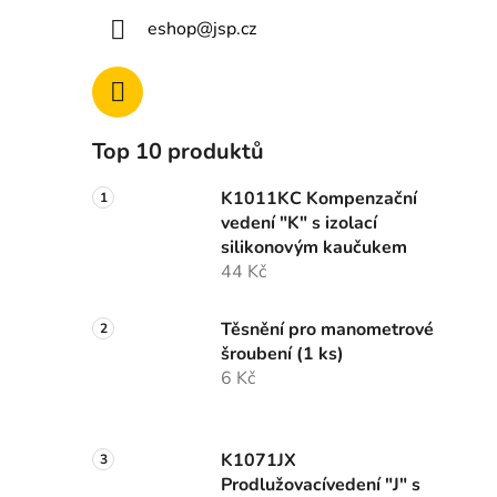
eshop
@
jsp.cz
Top 10 produktů
K1011KC Kompenzační
vedení "K" s izolací
silikonovým kaučukem
44 Kč
Těsnění pro manometrové
šroubení (1 ks)
6 Kč
K1071JX
Prodlužovacívedení "J" s