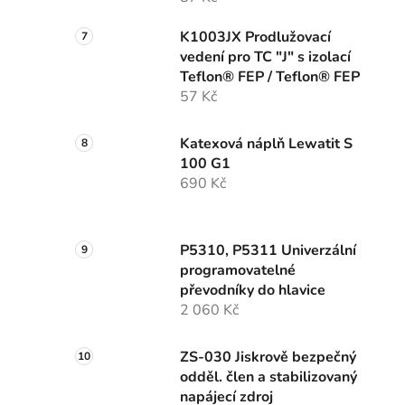
K1003JX Prodlužovací
vedení pro TC "J" s izolací
Teflon® FEP / Teflon® FEP
57 Kč
Katexová náplň Lewatit S
100 G1
690 Kč
P5310, P5311 Univerzální
programovatelné
převodníky do hlavice
2 060 Kč
ZS-030 Jiskrově bezpečný
odděl. člen a stabilizovaný
napájecí zdroj