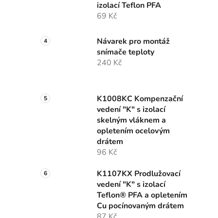
izolací Teflon PFA
69 Kč
Návarek pro montáž
snímače teploty
240 Kč
K1008KC Kompenzační
vedení "K" s izolací
skelným vláknem a
opletením ocelovým
drátem
96 Kč
K1107KX Prodlužovací
vedení "K" s izolací
Teflon® PFA a opletením
Cu pocínovaným drátem
87 Kč