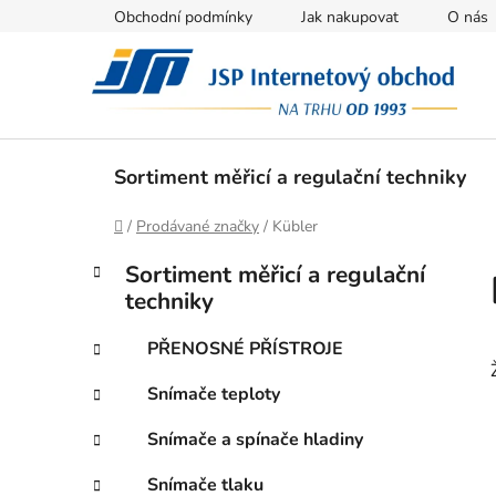
Přejít
Obchodní podmínky
Jak nakupovat
O nás
na
obsah
Sortiment měřicí a regulační techniky
Domů
/
Prodávané značky
/
Kübler
P
K
Přeskočit
Sortiment měřicí a regulační
a
kategorie
o
techniky
t
s
e
t
PŘENOSNÉ PŘÍSTROJE
g
r
o
Snímače teploty
a
r
i
n
Snímače a spínače hladiny
e
n
Snímače tlaku
í