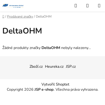
Přejít
Hledat
NÁKUP
na
KOŠÍK
obsah
Domů
/
Prodávané značky
/
DeltaOHM
DeltaOHM
Žádné produkty značky
DeltaOHM
nebyly nalezeny...
Z
á
Zboží.cz
Heureka.cz
JSP.cz
p
a
t
Vytvořil Shoptet
í
Copyright 2026
JSP e-shop
. Všechna práva vyhrazena.