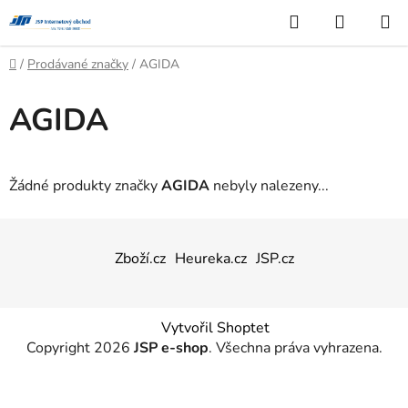
Přejít
Hledat
NÁKUP
na
KOŠÍK
obsah
Domů
/
Prodávané značky
/
AGIDA
AGIDA
Žádné produkty značky
AGIDA
nebyly nalezeny...
Z
á
Zboží.cz
Heureka.cz
JSP.cz
p
a
t
Vytvořil Shoptet
í
Copyright 2026
JSP e-shop
. Všechna práva vyhrazena.