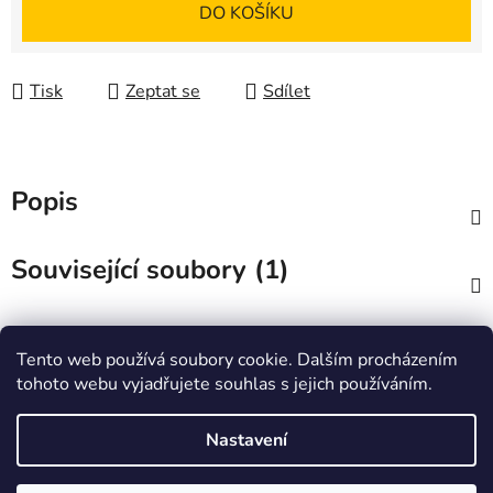
Měrná cena:
DO KOŠÍKU
Tisk
Zeptat se
Sdílet
Popis
Související soubory (1)
Diskuze
Tento web používá soubory cookie. Dalším procházením
tohoto webu vyjadřujete souhlas s jejich používáním.
Z
á
Zboží.cz
Heureka.cz
JSP.cz
Nastavení
p
a