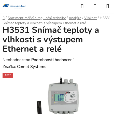
Přejít
Hledat
NÁKUP
na
KOŠÍK
obsah
Domů
/
Sortiment měřicí a regulační techniky
/
Analýza
/
Vlhkost
/
H3531
Snímač teploty a vlhkosti s výstupem Ethernet a relé
H3531 Snímač teploty a
vlhkosti s výstupem
Ethernet a relé
Průměrné
Neohodnoceno
Podrobnosti hodnocení
hodnocení
Značka:
Comet Systems
produktu
AKCE
je
0,0
z
5
hvězdiček.