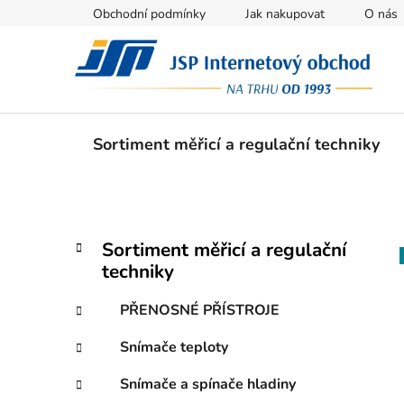
Přejít
Obchodní podmínky
Jak nakupovat
O nás
na
obsah
Sortiment měřicí a regulační techniky
P
K
Přeskočit
Sortiment měřicí a regulační
a
kategorie
o
techniky
t
s
e
t
PŘENOSNÉ PŘÍSTROJE
g
r
o
Snímače teploty
a
r
i
n
Snímače a spínače hladiny
e