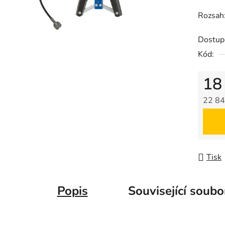
produk
Rozsah:
je
0,0
Dostup
z
Kód:
5
hvězdič
18
22 84
Měrná
Tisk
Popis
Související soubo