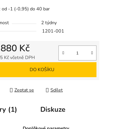
tu
 od -1 (-0,95) do 40 bar
nost
2 týdny
1201-001
ek.
 880 Kč
5 Kč včetně DPH
 cena:
DO KOŠÍKU
Zeptat se
Sdílet
ry (1)
Diskuze
Doplňkové parametry