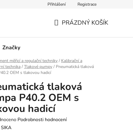
Přihlášení
Registrace
PRÁZDNÝ KOŠÍK
NÁKUPNÍ
KOŠÍK
Značky
ment měřicí a regulační techniky
/
Kalibrační a
rní technika
/
Tlakové pumpy
/
Pneumatická tlaková
40.2 OEM s tlakovou hadicí
umatická tlaková
mpa P40.2 OEM s
kovou hadicí
né
dnoceno
Podrobnosti hodnocení
ení
:
SIKA