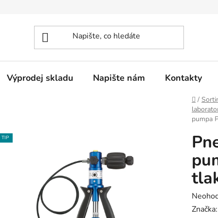
Výprodej skladu
Napište nám
Kontakty
Domů
/
Sorti
laborato
pumpa P
Pne
TIP
pu
tla
Průměr
Neoho
hodnoc
Značka