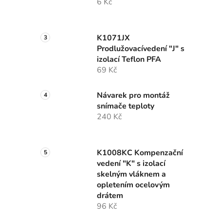
6 Kč
K1071JX
Prodlužovacívedení "J" s
izolací Teflon PFA
69 Kč
Návarek pro montáž
snímače teploty
240 Kč
K1008KC Kompenzační
vedení "K" s izolací
skelným vláknem a
opletením ocelovým
drátem
96 Kč