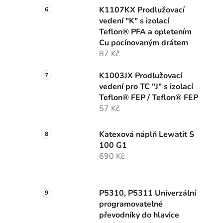
K1107KX Prodlužovací
vedení "K" s izolací
Teflon® PFA a opletením
Cu pocínovaným drátem
87 Kč
K1003JX Prodlužovací
vedení pro TC "J" s izolací
Teflon® FEP / Teflon® FEP
57 Kč
Katexová náplň Lewatit S
100 G1
690 Kč
P5310, P5311 Univerzální
programovatelné
převodníky do hlavice