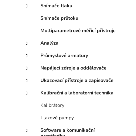
n
Snímače tlaku
í
p
Snímače průtoku
a
n
Multiparametrové měřicí přístroje
e
Analýza
l
Průmyslové armatury
Napájecí zdroje a oddělovače
Ukazovací přístroje a zapisovače
Kalibrační a laboratorní technika
Kalibrátory
Tlakové pumpy
Software a komunikační