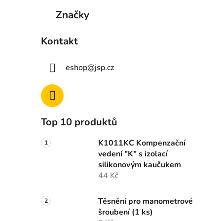
Značky
Kontakt
eshop
@
jsp.cz
Top 10 produktů
K1011KC Kompenzační
vedení "K" s izolací
silikonovým kaučukem
44 Kč
Těsnění pro manometrové
šroubení (1 ks)