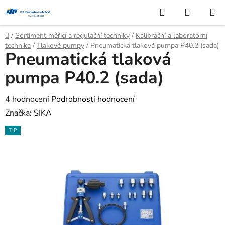
Přejít
Hledat
NÁKUP
na
KOŠÍK
obsah
Domů
/
Sortiment měřicí a regulační techniky
/
Kalibrační a laboratorní
technika
/
Tlakové pumpy
/
Pneumatická tlaková pumpa P40.2 (sada)
Pneumatická tlaková
pumpa P40.2 (sada)
Průměrné
4 hodnocení
Podrobnosti hodnocení
hodnocení
Značka:
SIKA
produktu
TIP
je
3,3
z
5
hvězdiček.