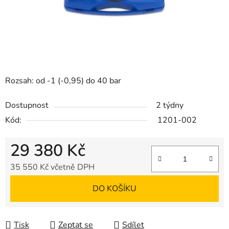
Rozsah: od -1 (-0,95) do 40 bar
Dostupnost
2 týdny
Kód:
1201-002
29 380 Kč
35 550 Kč včetně DPH
Měrná cena:
DO KOŠÍKU
Tisk
Zeptat se
Sdílet