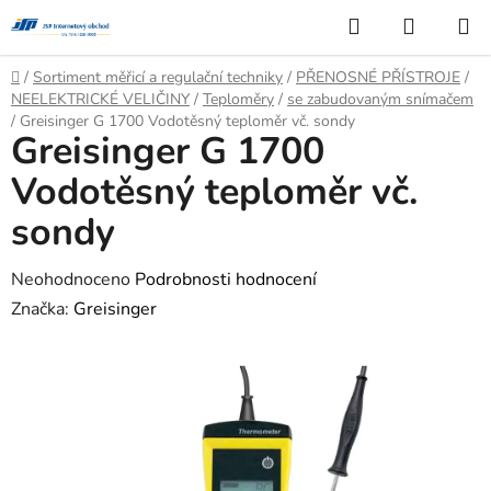
Přejít
Hledat
NÁKUP
na
KOŠÍK
obsah
Domů
/
Sortiment měřicí a regulační techniky
/
PŘENOSNÉ PŘÍSTROJE
/
NEELEKTRICKÉ VELIČINY
/
Teploměry
/
se zabudovaným snímačem
/
Greisinger G 1700 Vodotěsný teploměr vč. sondy
Greisinger G 1700
Vodotěsný teploměr vč.
sondy
Průměrné
Neohodnoceno
Podrobnosti hodnocení
hodnocení
Značka:
Greisinger
produktu
je
0,0
z
5
hvězdiček.