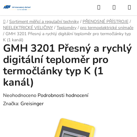
Přejít
Hledat
NÁKUP
na
KOŠÍK
obsah
Domů
/
Sortiment měřicí a regulační techniky
/
PŘENOSNÉ PŘÍSTROJE
/
NEELEKTRICKÉ VELIČINY
/
Teploměry
/
pro termoelektrické snímače
/
GMH 3201 Přesný a rychlý digitální teploměr pro termočlánky typ
K (1 kanál)
GMH 3201 Přesný a rychlý
digitální teploměr pro
termočlánky typ K (1
kanál)
Průměrné
Neohodnoceno
Podrobnosti hodnocení
hodnocení
Značka:
Greisinger
produktu
je
0,0
z