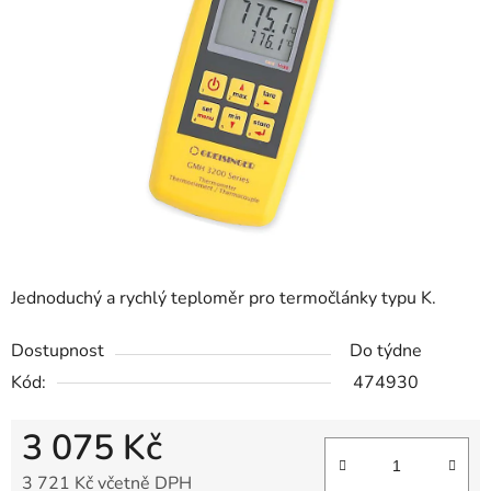
5
hvězdiček.
Jednoduchý a rychlý teploměr pro termočlánky typu K.
Dostupnost
Do týdne
Kód:
474930
3 075 Kč
3 721 Kč včetně DPH