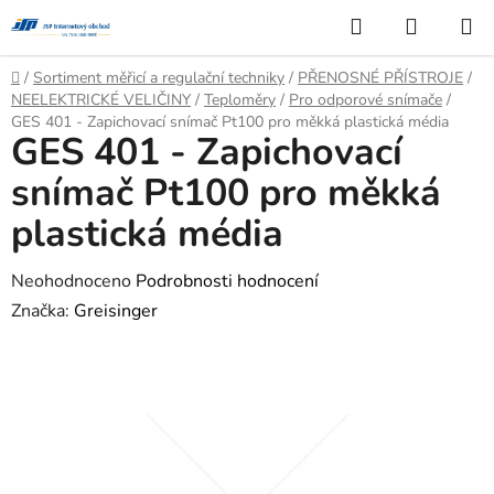
Přejít
Hledat
NÁKUP
na
KOŠÍK
obsah
Domů
/
Sortiment měřicí a regulační techniky
/
PŘENOSNÉ PŘÍSTROJE
/
NEELEKTRICKÉ VELIČINY
/
Teploměry
/
Pro odporové snímače
/
GES 401 - Zapichovací snímač Pt100 pro měkká plastická média
GES 401 - Zapichovací
snímač Pt100 pro měkká
plastická média
Průměrné
Neohodnoceno
Podrobnosti hodnocení
hodnocení
Značka:
Greisinger
produktu
je
0,0
z
5
hvězdiček.