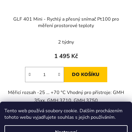
GLF 401 Mini - Rychlý a přesný snímač Pt100 pro
měření prostorové teploty
2 týdny
1 495 Kč
DO KOŠÍKU
Měřicí rozsah -25 … +70 °C Vhodný pro přístroje: GMH
35xx, GMH 3710, GMH 3750
Tento web používá soubory cookie. Dalším procházením
tohoto webu vyjadřujete souhlas s jejich používáním.
Z
á
Zboží.cz
Heureka.cz
JSP.cz