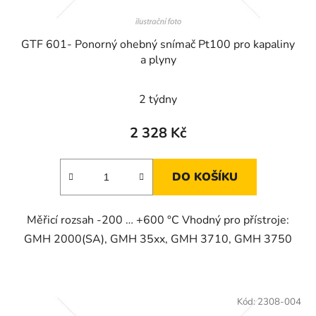
GTF 601- Ponorný ohebný snímač Pt100 pro kapaliny
a plyny
2 týdny
2 328 Kč
DO KOŠÍKU
Měřicí rozsah -200 … +600 °C Vhodný pro přístroje:
GMH 2000(SA), GMH 35xx, GMH 3710, GMH 3750
Kód:
2308-004