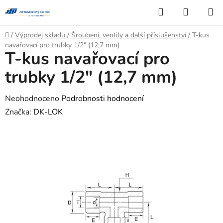
Přejít
Hledat
NÁKUP
na
KOŠÍK
obsah
Domů
/
Výprodej skladu
/
Šroubení, ventily a další příslušenství
/
T-kus
navařovací pro trubky 1/2" (12,7 mm)
T-kus navařovací pro
trubky 1/2" (12,7 mm)
Průměrné
Neohodnoceno
Podrobnosti hodnocení
hodnocení
Značka:
DK-LOK
produktu
je
0,0
z
5
hvězdiček.