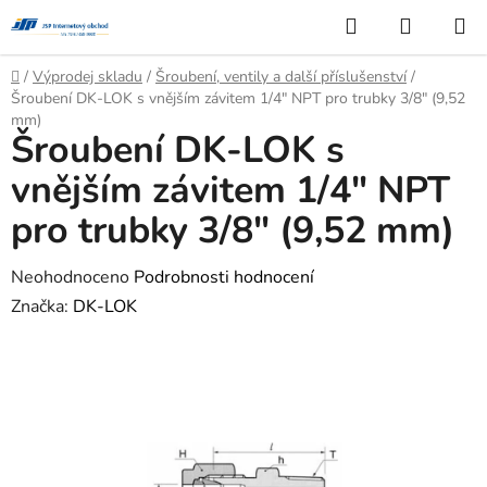
Přejít
Hledat
NÁKUP
na
KOŠÍK
obsah
Domů
/
Výprodej skladu
/
Šroubení, ventily a další příslušenství
/
Šroubení DK-LOK s vnějším závitem 1/4" NPT pro trubky 3/8" (9,52
mm)
Šroubení DK-LOK s
vnějším závitem 1/4" NPT
pro trubky 3/8" (9,52 mm)
Průměrné
Neohodnoceno
Podrobnosti hodnocení
hodnocení
Značka:
DK-LOK
produktu
je
0,0
z
5
hvězdiček.