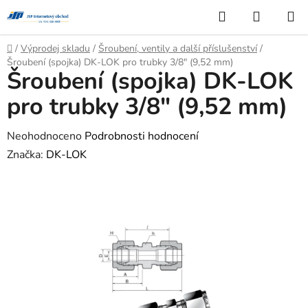
Přejít
Hledat
NÁKUP
na
KOŠÍK
obsah
Domů
/
Výprodej skladu
/
Šroubení, ventily a další příslušenství
/
Šroubení (spojka) DK-LOK pro trubky 3/8" (9,52 mm)
Šroubení (spojka) DK-LOK
pro trubky 3/8" (9,52 mm)
Průměrné
Neohodnoceno
Podrobnosti hodnocení
hodnocení
Značka:
DK-LOK
produktu
je
0,0
z
5
hvězdiček.