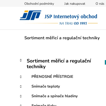
Přejít
Obchodní podmínky
Jak nakupovat
O nás
na
obsah
Sortiment měřicí a regulační techniky
P
K
Přeskočit
Sortiment měřicí a regulační
a
kategorie
o
techniky
t
s
e
t
PŘENOSNÉ PŘÍSTROJE
g
r
o
Snímače teploty
a
r
i
n
Snímače a spínače hladiny
e
n
Snímače tlaku