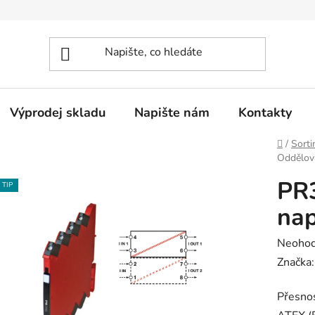
Výprodej skladu
Napište nám
Kontakty
Domů
/
Sorti
Oddělov
PR
TIP
nap
Průměr
Neoho
hodnoc
Značka
produk
Přesno
je