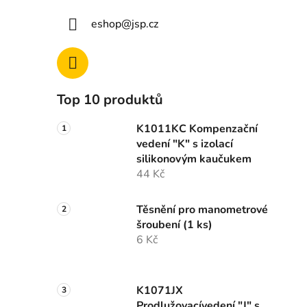
eshop
@
jsp.cz
Top 10 produktů
K1011KC Kompenzační
vedení "K" s izolací
silikonovým kaučukem
44 Kč
Těsnění pro manometrové
šroubení (1 ks)
6 Kč
K1071JX
Prodlužovacívedení "J" s