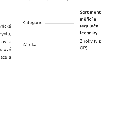
Sortiment
měřicí a
Kategorie
regulační
nické
techniky
yslu,
2 roky (viz
dov a
Záruka
OP)
slové
lace s