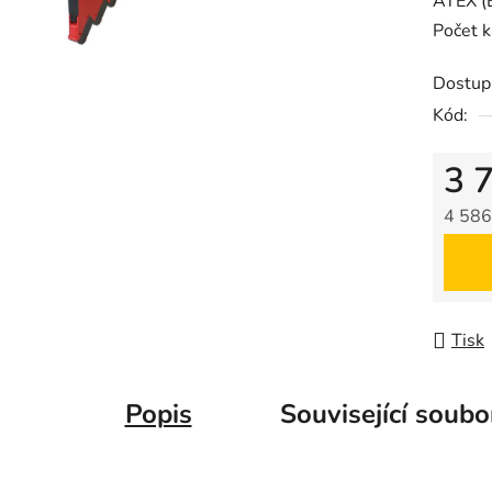
ATEX (E
0,0
Počet k
z
5
Dostup
hvězdič
Kód:
3 
4 586
Měrná
Tisk
Popis
Související soubo