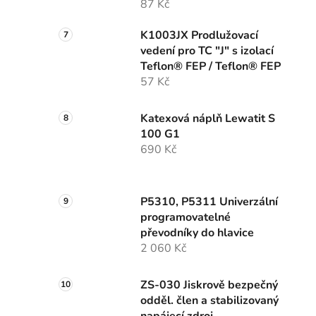
87 Kč
K1003JX Prodlužovací
vedení pro TC "J" s izolací
Teflon® FEP / Teflon® FEP
57 Kč
Katexová náplň Lewatit S
100 G1
690 Kč
P5310, P5311 Univerzální
programovatelné
převodníky do hlavice
2 060 Kč
ZS-030 Jiskrově bezpečný
odděl. člen a stabilizovaný