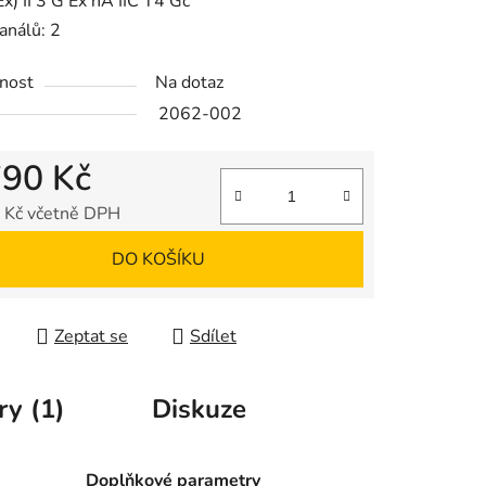
x) II 3 G Ex nA IIC T4 Gc
análů: 2
nost
Na dotaz
ek.
2062-002
790 Kč
 Kč včetně DPH
 cena:
DO KOŠÍKU
Zeptat se
Sdílet
ry (1)
Diskuze
Doplňkové parametry