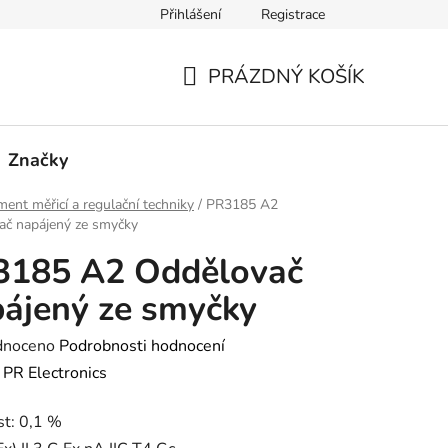
Přihlášení
Registrace
PRÁZDNÝ KOŠÍK
NÁKUPNÍ
KOŠÍK
Značky
ment měřicí a regulační techniky
/
PR3185 A2
ač napájený ze smyčky
3185 A2 Oddělovač
ájený ze smyčky
né
dnoceno
Podrobnosti hodnocení
ení
:
PR Electronics
tu
st: 0,1 %