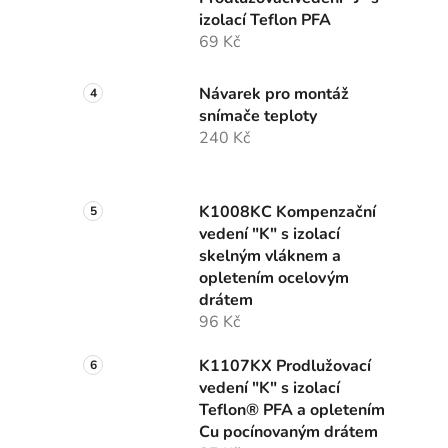
izolací Teflon PFA
69 Kč
Návarek pro montáž
snímače teploty
240 Kč
K1008KC Kompenzační
vedení "K" s izolací
skelným vláknem a
opletením ocelovým
drátem
96 Kč
K1107KX Prodlužovací
vedení "K" s izolací
Teflon® PFA a opletením
Cu pocínovaným drátem