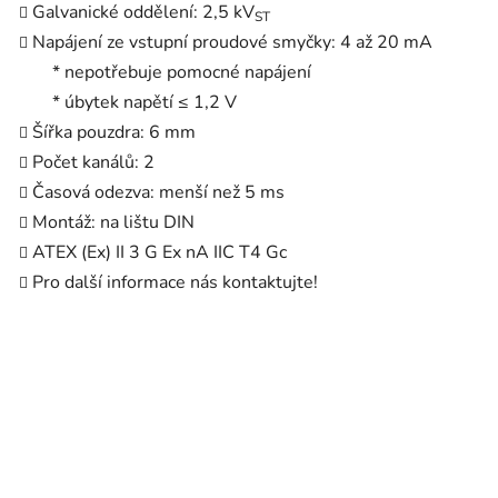
Galvanické oddělení: 2,5 kV
ST
Napájení ze vstupní proudové smyčky: 4 až 20 mA
* nepotřebuje pomocné napájení
* úbytek napětí ≤ 1,2 V
Šířka pouzdra: 6 mm
Počet kanálů: 2
Časová odezva: menší než 5 ms
Montáž: na lištu DIN
ATEX (Ex) II 3 G Ex nA IIC T4 Gc
Pro další informace nás kontaktujte!