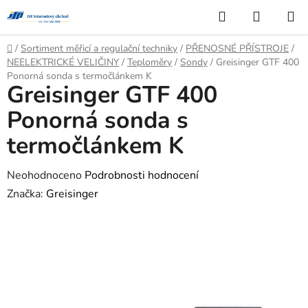
Přejít
Hledat
NÁKUP
na
KOŠÍK
obsah
Domů
/
Sortiment měřicí a regulační techniky
/
PŘENOSNÉ PŘÍSTROJE
/
NEELEKTRICKÉ VELIČINY
/
Teploměry
/
Sondy
/
Greisinger GTF 400
Ponorná sonda s termočlánkem K
Greisinger GTF 400
Ponorná sonda s
termočlánkem K
Průměrné
Neohodnoceno
Podrobnosti hodnocení
hodnocení
Značka:
Greisinger
produktu
je
0,0
z
5
hvězdiček.