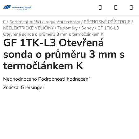
Přejít
Hledat
NÁKUP
na
KOŠÍK
obsah
Domů
/
Sortiment měřicí a regulační techniky
/
PŘENOSNÉ PŘÍSTROJE
/
NEELEKTRICKÉ VELIČINY
/
Teploměry
/
Sondy
/
GF 1TK-L3
Otevřená sonda o průměru 3 mm s termočlánkem K
GF 1TK-L3 Otevřená
sonda o průměru 3 mm s
termočlánkem K
Průměrné
Neohodnoceno
Podrobnosti hodnocení
hodnocení
Značka:
Greisinger
produktu
je
0,0
z
5
hvězdiček.