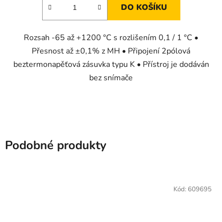
DO KOŠÍKU
Rozsah -65 až +1200 °C s rozlišením 0,1 / 1 °C •
Přesnost až ±0,1% z MH • Připojení 2pólová
beztermonapěťová zásuvka typu K • Přístroj je dodáván
bez snímače
Podobné produkty
Kód:
609695