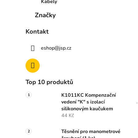
Kabely
Značky
Kontakt
eshop
@
jsp.cz
Top 10 produktů
K1011KC Kompenzační
vedení "K" s izolací
silikonovým kaučukem
44 Kč
Těsnění pro manometrové