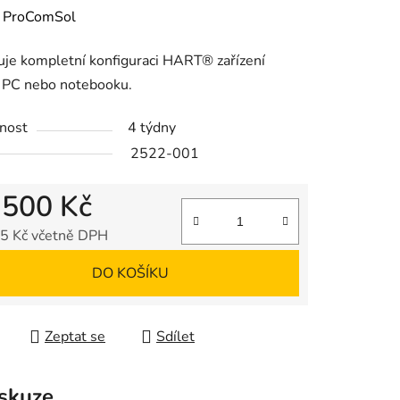
ení
:
ProComSol
tu
je kompletní konfiguraci HART® zařízení
 PC nebo notebooku.
nost
4 týdny
2522-001
ek.
 500 Kč
5 Kč včetně DPH
 cena:
DO KOŠÍKU
Zeptat se
Sdílet
skuze