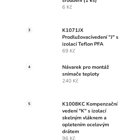
šroubení (1 ks)
6 Kč
K1071JX
Prodlužovacívedení "J" s
izolací Teflon PFA
69 Kč
Návarek pro montáž
snímače teploty
240 Kč
K1008KC Kompenzační
vedení "K" s izolací
skelným vláknem a
opletením ocelovým
drátem
96 Kč