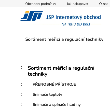
Přejít
Obchodní podmínky
Jak nakupovat
O nás
na
obsah
Sortiment měřicí a regulační techniky
P
K
Přeskočit
Sortiment měřicí a regulační
a
kategorie
o
techniky
t
s
e
t
PŘENOSNÉ PŘÍSTROJE
g
r
o
Snímače teploty
a
r
i
n
Snímače a spínače hladiny
e