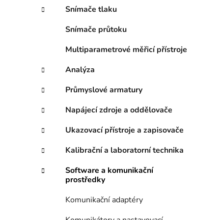
n
Snímače tlaku
í
p
Snímače průtoku
a
n
Multiparametrové měřicí přístroje
e
Analýza
l
Průmyslové armatury
Napájecí zdroje a oddělovače
Ukazovací přístroje a zapisovače
Kalibrační a laboratorní technika
Software a komunikační
prostředky
Komunikační adaptéry