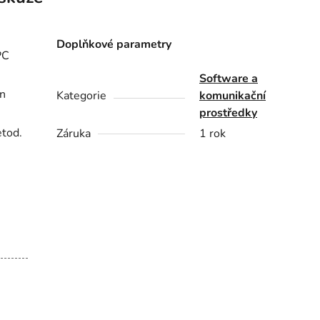
Doplňkové parametry
PC
Software a
n
Kategorie
komunikační
prostředky
etod.
Záruka
1 rok