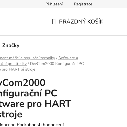
Přihlášení
Registrace
PRÁZDNÝ KOŠÍK
NÁKUPNÍ
KOŠÍK
Značky
ment měřicí a regulační techniky
/
Software a
ční prostředky
/
DevCom2000 Konfigurační PC
 pro HART přístroje
vCom2000
figurační PC
tware pro HART
stroje
né
dnoceno
Podrobnosti hodnocení