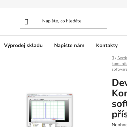
Výprodej skladu
Napište nám
Kontakty
Domů
/
Sorti
komunika
software
De
Kon
sof
pří
Průměr
Neoho