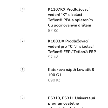
K1107KX Prodlužovací
vedení "K" s izolací
Teflon® PFA a opletením
Cu pocínovaným drátem
87 Kč
K1003JX Prodlužovací
vedení pro TC "J" s izolací
Teflon® FEP / Teflon® FEP
57 Kč
Katexová náplň Lewatit S
100 G1
690 Kč
P5310, P5311 Univerzální
programovatelné