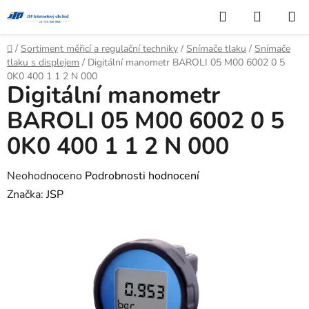
Přejít
Hledat
NÁKUP
na
KOŠÍK
obsah
Domů
/
Sortiment měřicí a regulační techniky
/
Snímače tlaku
/
Snímače
tlaku s displejem
/
Digitální manometr BAROLI 05 M00 6002 0 5
0K0 400 1 1 2 N 000
Digitální manometr
BAROLI 05 M00 6002 0 5
0K0 400 1 1 2 N 000
Průměrné
Neohodnoceno
Podrobnosti hodnocení
hodnocení
Značka:
JSP
produktu
je
0,0
z
5
hvězdiček.