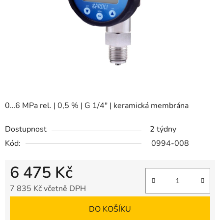
0…6 MPa rel. | 0,5 % | G 1/4" | keramická membrána
Dostupnost
2 týdny
Kód:
0994-008
6 475 Kč
7 835 Kč včetně DPH
Měrná cena:
DO KOŠÍKU