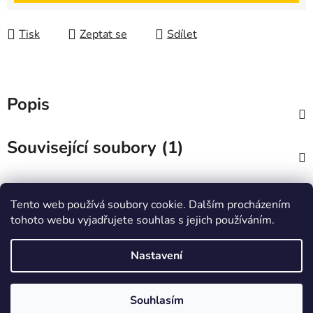
Tisk
Zeptat se
Sdílet
Popis
Související soubory (1)
Diskuze
Tento web používá soubory cookie. Dalším procházením
tohoto webu vyjadřujete souhlas s jejich používáním.
Z
á
Zboží.cz
Heureka.cz
JSP.cz
Nastavení
p
a
t
Souhlasím
Vytvořil Shoptet