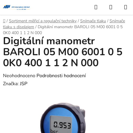
Přejít
Hledat
NÁKUP
na
KOŠÍK
obsah
Domů
/
Sortiment měřicí a regulační techniky
/
Snímače tlaku
/
Snímače
tlaku s displejem
/
Digitální manometr BAROLI 05 M00 6001 0 5
0K0 400 1 1 2 N 000
Digitální manometr
BAROLI 05 M00 6001 0 5
0K0 400 1 1 2 N 000
Průměrné
Neohodnoceno
Podrobnosti hodnocení
hodnocení
Značka:
JSP
produktu
je
0,0
z
5
hvězdiček.