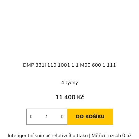
DMP 331i 110 1001 1 1 M00 600 1 111
4 týdny
11 400 Kč
DO KOŠÍKU
Inteligentní snímač relativního tlaku | Měřicí rozsah 0 až