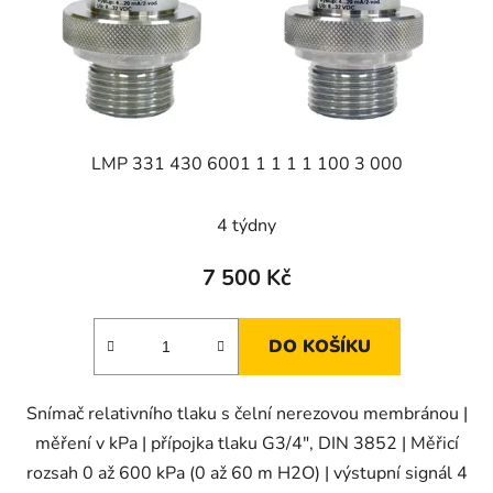
LMP 331 430 6001 1 1 1 1 100 3 000
4 týdny
7 500 Kč
DO KOŠÍKU
Snímač relativního tlaku s čelní nerezovou membránou |
měření v kPa | přípojka tlaku G3/4", DIN 3852 | Měřicí
rozsah 0 až 600 kPa (0 až 60 m H2O) | výstupní signál 4