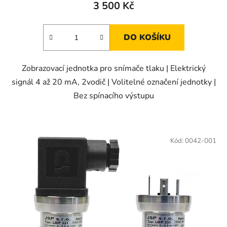
produktu
3 500 Kč
je
4,0
DO KOŠÍKU
z
5
Zobrazovací jednotka pro snímače tlaku | Elektrický
hvězdiček.
signál 4 až 20 mA, 2vodič | Volitelné označení jednotky |
Bez spínacího výstupu
Kód:
0042-001