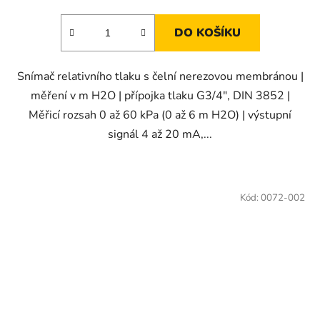
DO KOŠÍKU
Snímač relativního tlaku s čelní nerezovou membránou |
měření v m H2O | přípojka tlaku G3/4", DIN 3852 |
Měřicí rozsah 0 až 60 kPa (0 až 6 m H2O) | výstupní
signál 4 až 20 mA,...
Kód:
0072-002