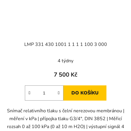
LMP 331 430 1001 1 1 1 1 100 3 000
4 týdny
7 500 Kč
DO KOŠÍKU
Snímač relativního tlaku s čelní nerezovou membránou |
měření v kPa | přípojka tlaku G3/4", DIN 3852 | Měřicí
rozsah 0 až 100 kPa (0 až 10 m H2O) | výstupní signál 4