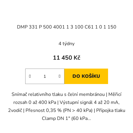
DMP 331 P 500 4001 1 3 100 C61 1 0 1 150
4 týdny
11 450 Kč
DO KOŠÍKU
Snímač relativního tlaku s čelní membránou | Měřicí
rozsah 0 až 400 kPa | Výstupní signál 4 až 20 mA,
2vodič | Přesnost 0,35 % (PN > 40 kPa) | Přípojka tlaku
Clamp DN 1" (60 kPa...