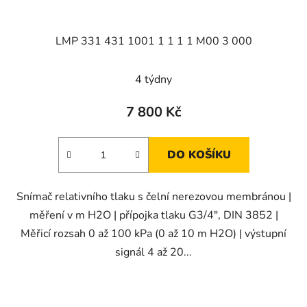
LMP 331 431 1001 1 1 1 1 M00 3 000
4 týdny
7 800 Kč
DO KOŠÍKU
Snímač relativního tlaku s čelní nerezovou membránou |
měření v m H2O | přípojka tlaku G3/4", DIN 3852 |
Měřicí rozsah 0 až 100 kPa (0 až 10 m H2O) | výstupní
signál 4 až 20...