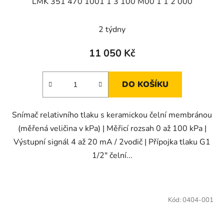
LMK 351 470 1001 1 3 100 M00 1 1 2 000
2 týdny
11 050 Kč
DO KOŠÍKU
Snímač relativního tlaku s keramickou čelní membránou
(měřená veličina v kPa) | Měřicí rozsah 0 až 100 kPa |
Výstupní signál 4 až 20 mA / 2vodič | Přípojka tlaku G1
1/2" čelní...
Kód:
0404-001