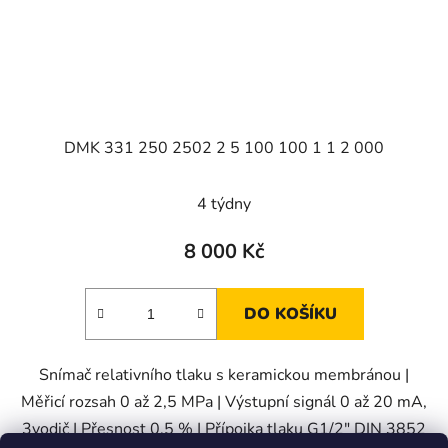
DMK 331 250 2502 2 5 100 100 1 1 2 000
4 týdny
8 000 Kč
DO KOŠÍKU
Snímač relativního tlaku s keramickou membránou |
Měřicí rozsah 0 až 2,5 MPa | Výstupní signál 0 až 20 mA,
3vodič | Přesnost 0,5 % | Přípojka tlaku G1/2" DIN 3852