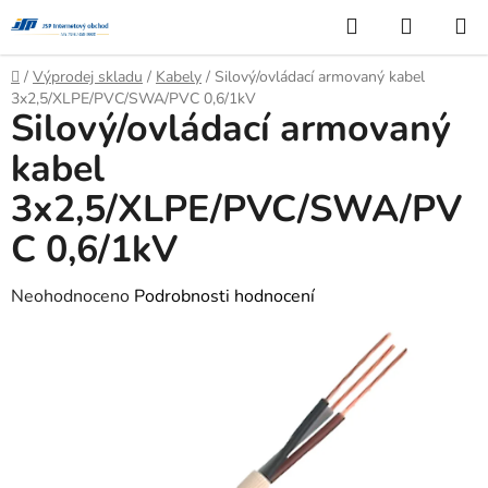
Přejít
Hledat
NÁKUP
na
KOŠÍK
obsah
Domů
/
Výprodej skladu
/
Kabely
/
Silový/ovládací armovaný kabel
3x2,5/XLPE/PVC/SWA/PVC 0,6/1kV
Silový/ovládací armovaný
kabel
3x2,5/XLPE/PVC/SWA/PV
C 0,6/1kV
Průměrné
Neohodnoceno
Podrobnosti hodnocení
hodnocení
produktu
je
0,0
z
5