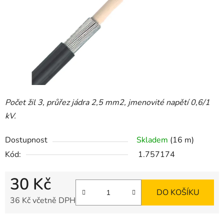
hvězdiček.
Počet žil 3, průřez jádra 2,5 mm2, jmenovité napětí 0,6/1
kV.
Dostupnost
Skladem
(16 m)
Kód:
1.757174
30 Kč
DO KOŠÍKU
36 Kč včetně DPH
Měrná cena: