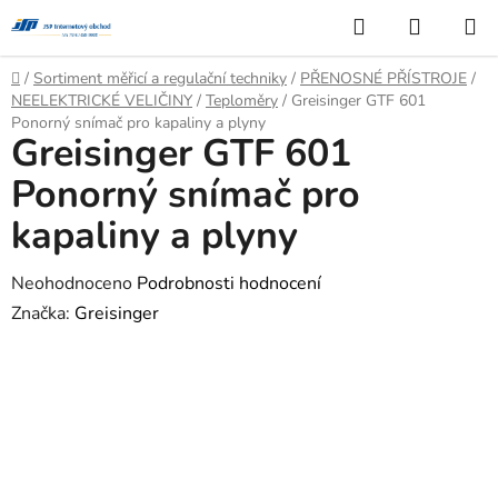
Přejít
Hledat
NÁKUP
na
KOŠÍK
obsah
Domů
/
Sortiment měřicí a regulační techniky
/
PŘENOSNÉ PŘÍSTROJE
/
NEELEKTRICKÉ VELIČINY
/
Teploměry
/
Greisinger GTF 601
Ponorný snímač pro kapaliny a plyny
Greisinger GTF 601
Ponorný snímač pro
kapaliny a plyny
Průměrné
Neohodnoceno
Podrobnosti hodnocení
hodnocení
Značka:
Greisinger
produktu
je
0,0
z
5
hvězdiček.