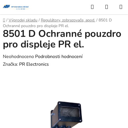
Přejít
Hledat
NÁKUP
na
KOŠÍK
obsah
Domů
/
Výprodej skladu
/
Regulátory, zobrazovače, apod.
/
8501 D
Ochranné pouzdro pro displeje PR el.
8501 D Ochranné pouzdro
pro displeje PR el.
Průměrné
Neohodnoceno
Podrobnosti hodnocení
hodnocení
Značka:
PR Electronics
produktu
je
0,0
z
5
hvězdiček.