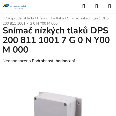
Přejít
Hledat
NÁKUP
na
KOŠÍK
obsah
Domů
/
Výprodej skladu
/
Převodníky tlaku
/
Snímač nízkých tlaků DPS
200 811 1001 7 G 0 N Y00 M 000
Snímač nízkých tlaků DPS
200 811 1001 7 G 0 N Y00
M 000
Průměrné
Neohodnoceno
Podrobnosti hodnocení
hodnocení
produktu
je
0,0
z
5
hvězdiček.