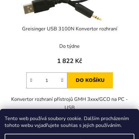
Greisinger USB 3100N Konvertor rozhraní
Do týdne
1 822 Kč
DO KOŠÍKU
Konvertor rozhraní přístrojů GMH 3xxx/GCO na PC -
USB
Tento web používá soubory cookie. Dalším procházením
tohoto webu vyjadřujete souhlas s jejich používáním.
Z
á