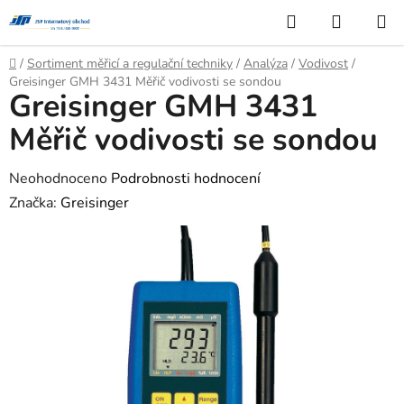
Přejít
Hledat
NÁKUP
na
KOŠÍK
obsah
Domů
/
Sortiment měřicí a regulační techniky
/
Analýza
/
Vodivost
/
Greisinger GMH 3431 Měřič vodivosti se sondou
Greisinger GMH 3431
Měřič vodivosti se sondou
Průměrné
Neohodnoceno
Podrobnosti hodnocení
hodnocení
Značka:
Greisinger
produktu
je
0,0
z
5
hvězdiček.