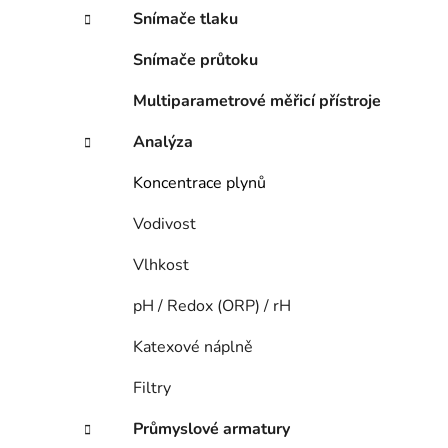
n
Snímače tlaku
í
p
Snímače průtoku
a
n
Multiparametrové měřicí přístroje
e
Analýza
l
Koncentrace plynů
Vodivost
Vlhkost
pH / Redox (ORP) / rH
Katexové náplně
Filtry
Průmyslové armatury