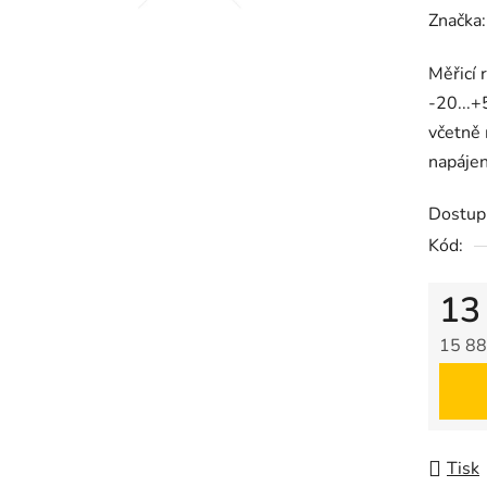
hodnoc
Značka
produk
Měřicí 
je
-20...+
0,0
včetně 
z
napájen
5
hvězdič
Dostup
Kód:
13
15 88
Měrná
Tisk