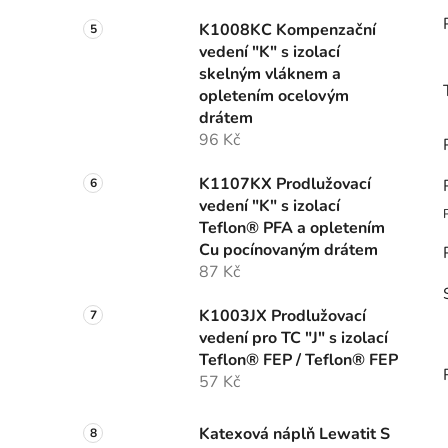
K1008KC Kompenzační
vedení "K" s izolací
skelným vláknem a
opletením ocelovým
drátem
96 Kč
K1107KX Prodlužovací
vedení "K" s izolací
Teflon® PFA a opletením
Cu pocínovaným drátem
87 Kč
K1003JX Prodlužovací
vedení pro TC "J" s izolací
Teflon® FEP / Teflon® FEP
57 Kč
Katexová náplň Lewatit S