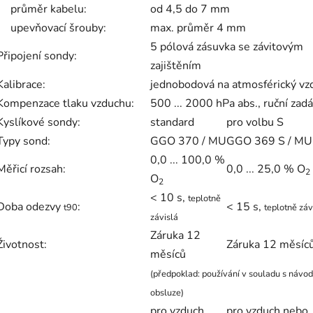
průměr kabelu:
od 4,5 do 7 mm
upevňovací šrouby:
max. průměr 4 mm
5 pólová zásuvka se závitovým
Připojení sondy:
zajištěním
Kalibrace:
jednobodová na atmosférický vz
Kompenzace tlaku vzduchu:
500 ... 2000 hPa abs., ruční zadá
Kyslíkové sondy:
standard
pro volbu S
Typy sond:
GGO 370 / MU
GGO 369 S / MU
0,0 ... 100,0 %
Měřicí rozsah:
0,0 ... 25,0 % O
2
O
2
< 10 s,
teplotně
Doba odezvy
:
< 15 s,
t90
teplotně záv
závislá
Záruka 12
Životnost:
Záruka 12 měsíc
měsíců
(předpoklad: používání v souladu s návo
obsluze)
pro vzduch
pro vzduch nebo