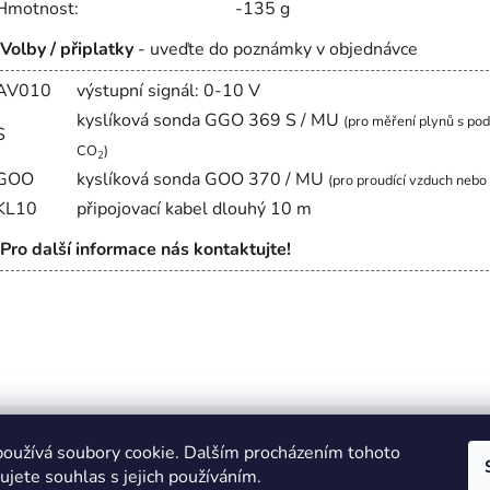
Hmotnost:
-135 g
Volby / připlatky
- uveďte do poznámky v objednávce
AV010
výstupní signál: 0-10 V
kyslíková sonda GGO 369 S / MU
(pro měření plynů s po
S
CO
)
2
GOO
kyslíková sonda GOO 370 / MU
(pro proudící vzduch nebo
KL10
připojovací kabel dlouhý 10 m
Pro další informace nás kontaktujte!
oužívá soubory cookie. Dalším procházením tohoto
jete souhlas s jejich používáním.
Zboží.cz
Heureka.cz
JSP.cz