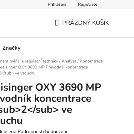
Přihlášení
Registrace
PRÁZDNÝ KOŠÍK
NÁKUPNÍ
KOŠÍK
Značky
ment měřicí a regulační techniky
/
Analýza
/
Koncentrace
reisinger OXY 3690 MP Převodník koncentrace
</sub> ve vzduchu
isinger OXY 3690 MP
vodník koncentrace
sub>2</sub> ve
duchu
né
dnoceno
Podrobnosti hodnocení