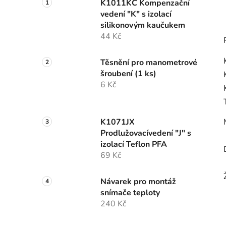
K1011KC Kompenzační
vedení "K" s izolací
silikonovým kaučukem
44 Kč
Těsnění pro manometrové
šroubení (1 ks)
6 Kč
K1071JX
Prodlužovacívedení "J" s
izolací Teflon PFA
69 Kč
Návarek pro montáž
snímače teploty
240 Kč