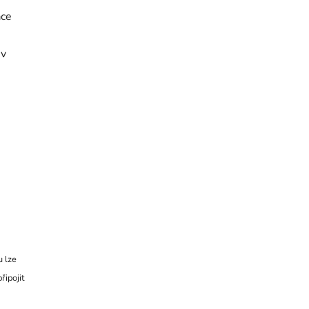
ace
 v
u lze
řipojit