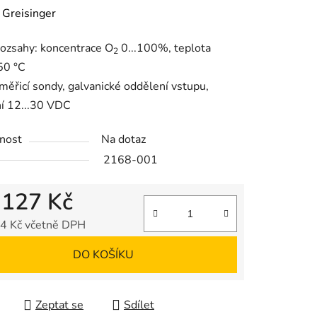
ení
:
Greisinger
tu
rozsahy: koncentrace O
0...100%, teplota
2
50 °C
měřicí sondy, galvanické oddělení vstupu,
í 12...30 VDC
ek.
nost
Na dotaz
2168-001
 127 Kč
4 Kč včetně DPH
 cena:
DO KOŠÍKU
Zeptat se
Sdílet