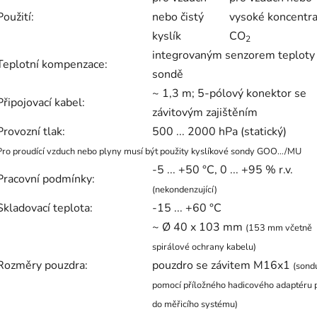
Použití:
nebo čistý
vysoké koncentr
kyslík
CO
2
integrovaným senzorem teploty
Teplotní kompenzace:
sondě
~ 1,3 m; 5-pólový konektor se
Připojovací kabel:
závitovým zajištěním
Provozní tlak:
500 ... 2000 hPa (statický)
Pro proudící vzduch nebo plyny musí být použity kyslíkové sondy GOO.../MU
-5 ... +50 °C, 0 ... +95 % r.v.
Pracovní podmínky:
(nekondenzující)
Skladovací teplota:
-15 ... +60 °C
~ Ø 40 x 103 mm
(153 mm včetně
spirálové ochrany kabelu)
Rozměry pouzdra:
pouzdro se závitem M16x1
(sond
pomocí příložného hadicového adaptéru p
do měřicího systému)