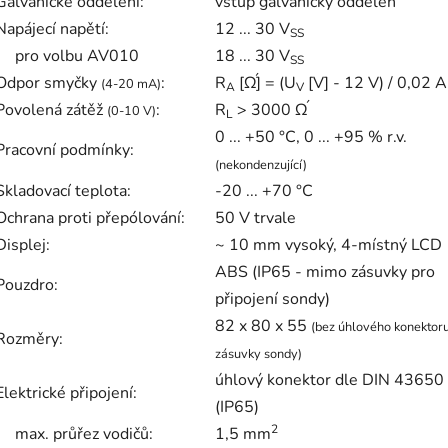
Galvanické oddělení:
vstup galvanicky oddělen
Napájecí napětí:
12 ... 30 V
SS
pro volbu AV010
18 ... 30 V
SS
Odpor smyčky
:
R
[Ώ] = (U
[V] - 12 V) / 0,02 A
(4-20 mA)
A
V
Povolená zátěž
:
R
> 3000 Ώ
(0-10 V)
L
0 ... +50 °C, 0 ... +95 % r.v.
Pracovní podmínky:
(nekondenzující)
Skladovací teplota:
-20 ... +70 °C
Ochrana proti přepólování:
50 V trvale
Displej:
~ 10 mm vysoký, 4-místný LCD
ABS (IP65 - mimo zásuvky pro
Pouzdro:
připojení sondy)
82 x 80 x 55
(bez úhlového konektor
Rozměry:
zásuvky sondy)
úhlový konektor dle DIN 43650
Elektrické připojení:
(IP65)
2
max. průřez vodičů:
1,5 mm