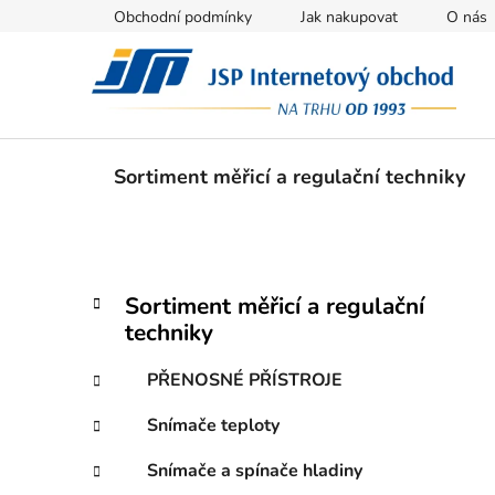
Přejít
Obchodní podmínky
Jak nakupovat
O nás
na
obsah
Sortiment měřicí a regulační techniky
P
K
Přeskočit
Sortiment měřicí a regulační
a
kategorie
o
techniky
t
s
e
t
PŘENOSNÉ PŘÍSTROJE
g
r
o
Snímače teploty
a
r
i
n
Snímače a spínače hladiny
e