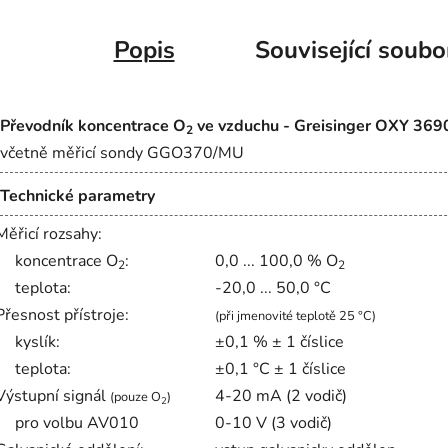
Popis
Související soubo
Převodník koncentrace O
ve vzduchu - Greisinger OXY 36
2
včetně měřicí sondy GGO370/MU
Technické parametry
Měřicí rozsahy:
koncentrace O
:
0,0 ... 100,0 % O
2
2
teplota:
-20,0 ... 50,0 °C
Přesnost přístroje:
(při jmenovité teplotě 25 °C)
kyslík:
±0,1 % ± 1 číslice
teplota:
±0,1 °C ± 1 číslice
Výstupní signál
4-20 mA (2 vodič)
(pouze O
)
2
pro volbu AV010
0-10 V (3 vodič)