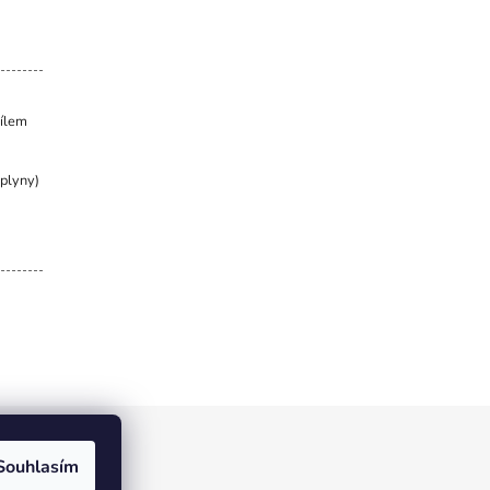
dílem
 plyny)
Souhlasím