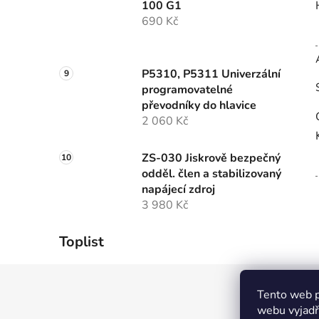
100 G1
690 Kč
P5310, P5311 Univerzální
programovatelné
převodníky do hlavice
2 060 Kč
ZS-030 Jiskrově bezpečný
odděl. člen a stabilizovaný
napájecí zdroj
3 980 Kč
Toplist
Z
Tento web p
á
webu vyjadřu