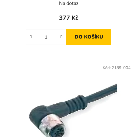
Na dotaz
377 Kč
DO KOŠÍKU
Kód:
2189-004