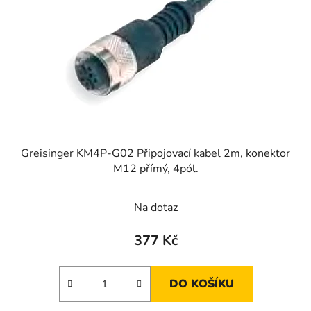
Greisinger KM4P-G02 Připojovací kabel 2m, konektor
M12 přímý, 4pól.
Na dotaz
377 Kč
DO KOŠÍKU