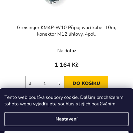
Greisinger KM4P-W10 Připojovací kabel 10m,
konektor M12 úhlový, 4pól.
Na dotaz
1 164 Kč
DO KOŠÍKU
Tento web používá soubory cookie. Dalším procházením
tohoto webu vyjadřujete souhlas s jejich používáním.
Z
á
Zboží.cz
Heureka.cz
JSP.cz
Nastavení
p
a