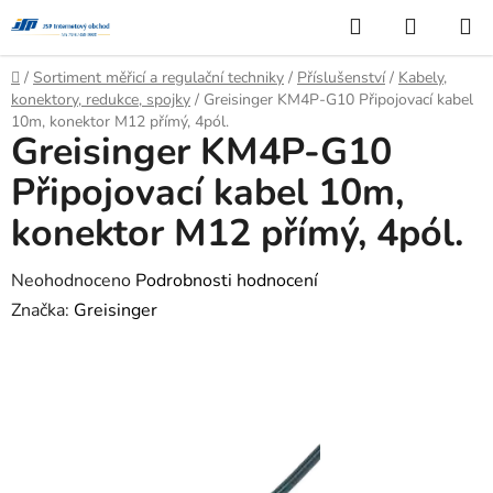
Přejít
Hledat
NÁKUP
na
KOŠÍK
obsah
Domů
/
Sortiment měřicí a regulační techniky
/
Příslušenství
/
Kabely,
konektory, redukce, spojky
/
Greisinger KM4P-G10 Připojovací kabel
10m, konektor M12 přímý, 4pól.
Greisinger KM4P-G10
Připojovací kabel 10m,
konektor M12 přímý, 4pól.
Průměrné
Neohodnoceno
Podrobnosti hodnocení
hodnocení
Značka:
Greisinger
produktu
je
0,0
z
5
hvězdiček.