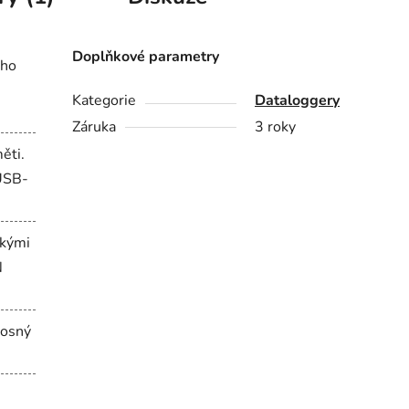
Doplňkové parametry
ého
Kategorie
Dataloggery
Záruka
3 roky
ěti.
 USB-
ckými
N
rosný