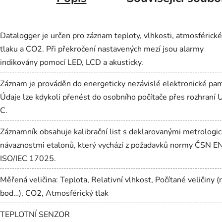
Datalogger je určen pro záznam teploty, vlhkosti, atmosférick
tlaku a CO2. Při překročení nastavených mezí jsou alarmy
indikovány pomocí LED, LCD a akusticky.
Záznam je prováděn do energeticky nezávislé elektronické pam
Údaje lze kdykoli přenést do osobního počítače přes rozhraní
C.
Záznamník obsahuje kalibrační list s deklarovanými metrologi
návaznostmi etalonů, který vychází z požadavků normy ČSN E
ISO/IEC 17025.
Měřená veličina: Teplota, Relativní vlhkost, Počítané veličiny (
bod…), CO2, Atmosférický tlak
TEPLOTNÍ SENZOR