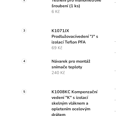
Těsnění pro manometrové
šroubení (1 ks)
6 Kč
K1071JX
Prodlužovacívedení "J" s
izolací Teflon PFA
69 Kč
Návarek pro montáž
snímače teploty
240 Kč
K1008KC Kompenzační
vedení "K" s izolací
skelným vláknem a
opletením ocelovým
drátem