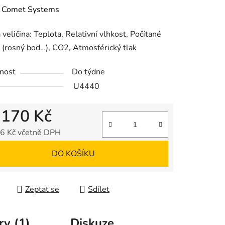
ení
:
Comet Systems
tu
veličina: Teplota, Relativní vlhkost, Počítané
y (rosný bod…), CO2, Atmosférický tlak
nost
Do týdne
U4440
ek.
 170 Kč
6 Kč včetně DPH
 cena:
DO KOŠÍKU
Zeptat se
Sdílet
ry (1)
Diskuze