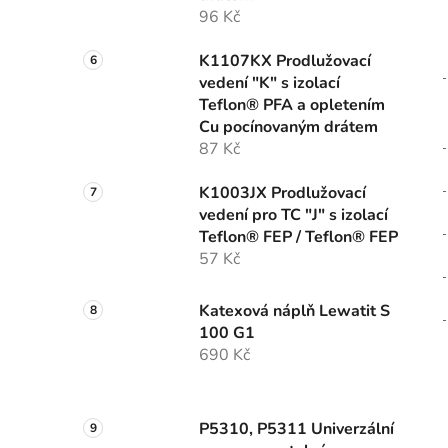
96 Kč
K1107KX Prodlužovací
vedení "K" s izolací
Teflon® PFA a opletením
Cu pocínovaným drátem
87 Kč
K1003JX Prodlužovací
vedení pro TC "J" s izolací
Teflon® FEP / Teflon® FEP
57 Kč
Katexová náplň Lewatit S
100 G1
690 Kč
P5310, P5311 Univerzální