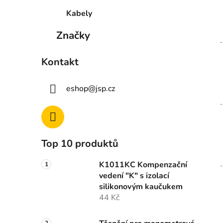
Kabely
Značky
Kontakt
eshop
@
jsp.cz
Top 10 produktů
K1011KC Kompenzační
vedení "K" s izolací
silikonovým kaučukem
44 Kč