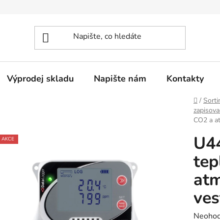
Výprodej skladu
Napište nám
Kontakty
Domů
/
Sorti
zapisova
CO2 a at
U4
AKCE
tep
atm
ves
Průměr
Neoho