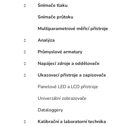
n
Snímače tlaku
í
p
Snímače průtoku
a
n
Multiparametrové měřicí přístroje
e
Analýza
l
Průmyslové armatury
Napájecí zdroje a oddělovače
Ukazovací přístroje a zapisovače
Panelové LED a LCD přístroje
Univerzální zobrazovače
Dataloggery
Kalibrační a laboratorní technika