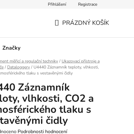
Přihlášení
Registrace
PRÁZDNÝ KOŠÍK
NÁKUPNÍ
KOŠÍK
Značky
ment měřicí a regulační techniky
/
Ukazovací přístroje a
če
/
Dataloggery
/
U4440 Záznamník teploty, vlhkosti,
mosférického tlaku s vestavěnými čidly
440 Záznamník
loty, vlhkosti, CO2 a
osférického tlaku s
tavěnými čidly
né
dnoceno
Podrobnosti hodnocení