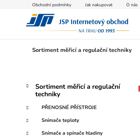
Přejít
Obchodní podmínky
Jak nakupovat
O nás
na
obsah
Sortiment měřicí a regulační techniky
P
K
Přeskočit
Sortiment měřicí a regulační
a
kategorie
o
techniky
t
s
e
t
PŘENOSNÉ PŘÍSTROJE
g
r
o
Snímače teploty
a
r
i
n
Snímače a spínače hladiny
e