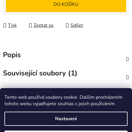
Měrná cena:
DO KOŠÍKU
Tisk
Zeptat se
Sdílet
Popis
Související soubory (1)
Diskuze
Tento web používá soubory cookie. Dalším procházením
tohoto webu vyjadřujete souhlas s jejich používáním.
Z
á
Zboží.cz
Heureka.cz
JSP.cz
Nastavení
p
a