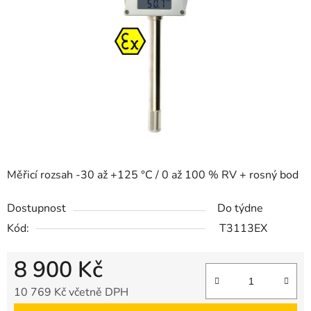
5
hvězdiček.
Měřicí rozsah -30 až +125 °C / 0 až 100 % RV + rosný bod
Dostupnost
Do týdne
Kód:
T3113EX
8 900 Kč
10 769 Kč včetně DPH