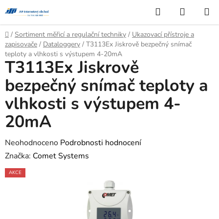
Přejít
Hledat
NÁKUP
na
KOŠÍK
obsah
Domů
/
Sortiment měřicí a regulační techniky
/
Ukazovací přístroje a
zapisovače
/
Dataloggery
/
T3113Ex Jiskrově bezpečný snímač
teploty a vlhkosti s výstupem 4-20mA
T3113Ex Jiskrově
bezpečný snímač teploty a
vlhkosti s výstupem 4-
20mA
Průměrné
Neohodnoceno
Podrobnosti hodnocení
hodnocení
Značka:
Comet Systems
produktu
AKCE
je
0,0
z