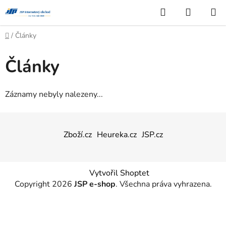
Přejít
Hledat
NÁKUP
na
KOŠÍK
obsah
Domů
/
Články
Články
Záznamy nebyly nalezeny...
Z
á
Zboží.cz
Heureka.cz
JSP.cz
p
a
t
Vytvořil Shoptet
í
Copyright 2026
JSP e-shop
. Všechna práva vyhrazena.