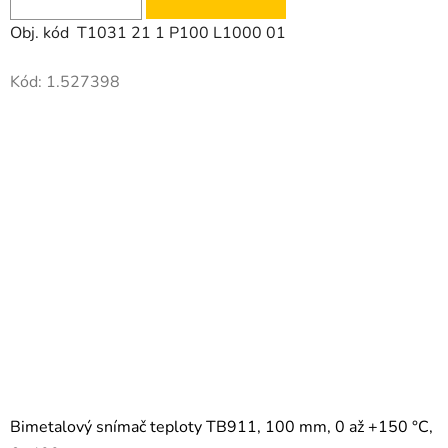
N
Obj. kód T1031 21 1 P100 L1000 01
Í
Kód:
1.527398
T
E
C
H
N
I
K
Y
Bimetalový snímač teploty TB911, 100 mm, 0 až +150 °C,