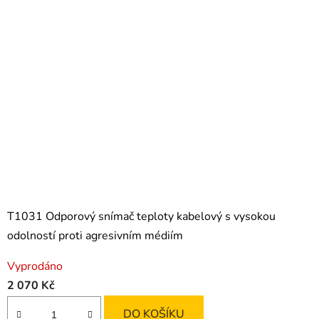
Ř
I
C
Í
A
R
E
G
T1031 Odporový snímač teploty kabelový s vysokou
U
odolností proti agresivním médiím
L
Vyprodáno
A
2 070 Kč
Č
DO KOŠÍKU